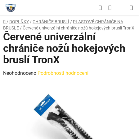
Přejít
Hledat
na
NÁKUPNÍ
obsah
Domů
/
DOPLŇKY
/
CHRÁNIČE BRUSLÍ
/
PLASTOVÉ CHRÁNIČE NA
KOŠÍK
BRUSLE
/
Červené univerzální chrániče nožů hokejových bruslí TronX
Červené univerzální
chrániče nožů hokejových
bruslí TronX
Průměrné
Neohodnoceno
Podrobnosti hodnocení
hodnocení
produktu
je
0,0
z
5
hvězdiček.