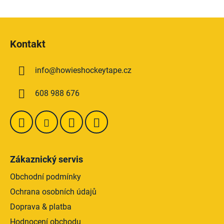
Z
á
Kontakt
p
a
info
@
howieshockeytape.cz
t
í
608 988 676
Zákaznický servis
Obchodní podmínky
Ochrana osobních údajů
Doprava & platba
Hodnocení obchodu