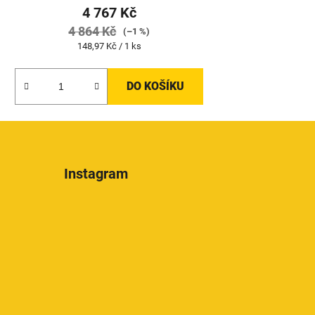
4 767 Kč
4 864 Kč
(–1 %)
Měrná
148,97 Kč / 1 ks
cena:
DO KOŠÍKU
Instagram