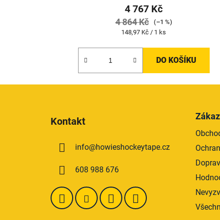
4 767 Kč
4 864 Kč
(–1 %)
Měrná
148,97 Kč / 1 ks
cena:
DO KOŠÍKU
Z
á
Zákaz
Kontakt
p
Obchod
a
info
@
howieshockeytape.cz
Ochran
t
í
Doprav
608 988 676
Hodnoc
Nevyzv
Všechn