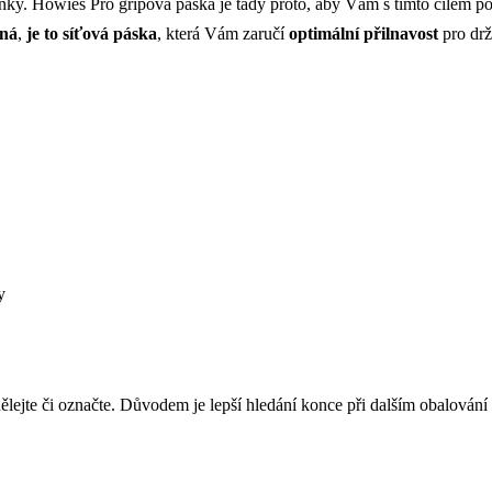
anky. Howies Pro gripová páska je tady proto, aby Vám s tímto cílem p
žná
,
je to síťová páska
, která Vám zaručí
optimální přilnavost
pro drž
y
ělejte či označte. Důvodem je lepší hledání konce při dalším obalování