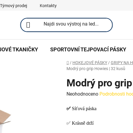
Týmový prodej
Kontakty
JOVÉ TKANIČKY
SPORTOVNÍ TEJPOVACÍ PÁSKY
Domů
/
HOKEJOVÉ PÁSKY
/
GRIPY NA 
Modrý pro grip Howies | 32 kusů
Modrý pro grip
Průměrné
Neohodnoceno
Podrobnosti ho
hodnocení
✅
Síťová páska
produktu
je
✅ Krásně drží
0,0