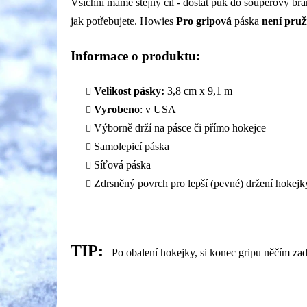
Všichni máme stejný cíl - dostat puk do soupeřovy br
jak potřebujete. Howies
Pro gripová
páska
není pru
Informace o produktu:
Velikost pásky:
3,8 cm x 9,1 m
Vyrobeno
: v USA
Výborně drží na pásce či přímo hokejce
Samolepicí páska
Síťová páska
Zdrsněný povrch pro lepší (pevné) držení hokejk
TIP:
Po obalení hokejky, si konec gripu něčím zad