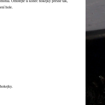
omohla. Omotejte si konec hokejky přesně tak,
ení hole.
 hokejky.