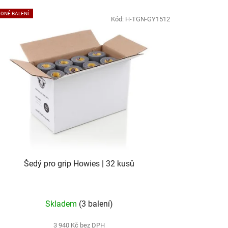
DNÉ BALENÍ
Kód:
H-TGN-GY1512
Šedý pro grip Howies | 32 kusů
Skladem
(3 balení)
3 940 Kč bez DPH