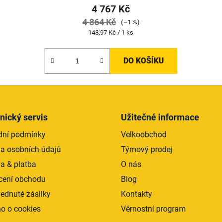
4 767 Kč
4 864 Kč
(–1 %)
Měrná
148,97 Kč / 1 ks
cena:
DO KOŠÍKU
nický servis
Užitečné informace
ní podmínky
Velkoobchod
a osobních údajů
Týmový prodej
a & platba
O nás
ení obchodu
Blog
ednuté zásilky
Kontakty
o o cookies
Věrnostní program