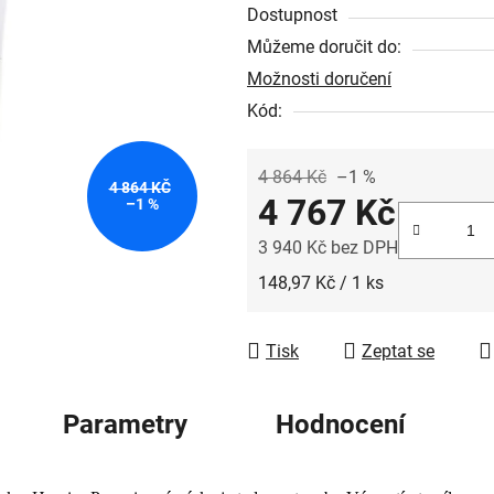
z
Dostupnost
5
Můžeme doručit do:
hvězdiček.
Možnosti doručení
Kód:
4 864 Kč
–1 %
4 864 KČ
4 767 Kč
–1 %
3 940 Kč bez DPH
Měrná cena:
148,97 Kč / 1 ks
Tisk
Zeptat se
Parametry
Hodnocení