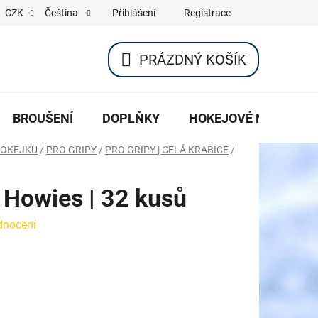
Přihlášení
Registrace
CZK
Čeština
PRÁZDNÝ KOŠÍK
NÁKUPNÍ
KOŠÍK
BROUŠENÍ
DOPLŇKY
HOKEJOVÉ NOŽE
HOKEJKU
/
PRO GRIPY
/
PRO GRIPY | CELÁ KRABICE
/
 Howies | 32 kusů
dnocení