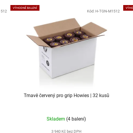
VÝHODNÉ BALENÍ
VÝHO
1512
Kód:
H-TGN-M1512
Tmavě červený pro grip Howies | 32 kusů
Skladem
(4 balení)
3 940 Kč bez DPH