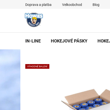
Přejít
Doprava a platba
Velkoobchod
Blog
na
obsah
IN-LINE
HOKEJOVÉ PÁSKY
HOKE
VÝHODNÉ BALENÍ