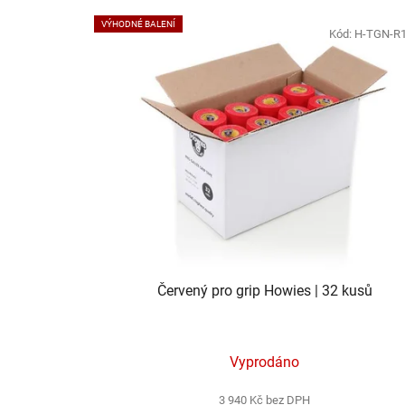
VÝHODNÉ BALENÍ
Kód:
H-TGN-R
Červený pro grip Howies | 32 kusů
Vyprodáno
3 940 Kč bez DPH