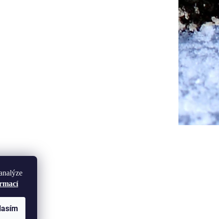
analýze
ormací
lasím