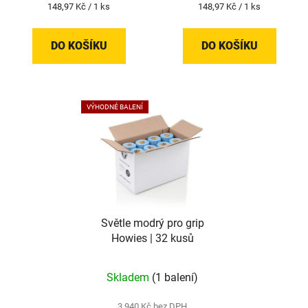
Měrná
Měrná
148,97 Kč / 1 ks
148,97 Kč / 1 ks
cena:
cena:
DO KOŠÍKU
DO KOŠÍKU
VÝHODNÉ BALENÍ
Světle modrý pro grip
Howies | 32 kusů
Skladem
(1 balení)
3 940 Kč bez DPH