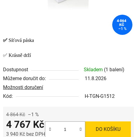
4 864
KČ
–1 %
✅
Síťová páska
✅ Krásně drží
Dostupnost
Skladem
(1 balení)
Můžeme doručit do:
11.8.2026
Možnosti doručení
Kód:
H-TGN-G1512
4 864 Kč
–1 %
4 767 Kč
DO KOŠÍKU
3 940 Kč bez DPH