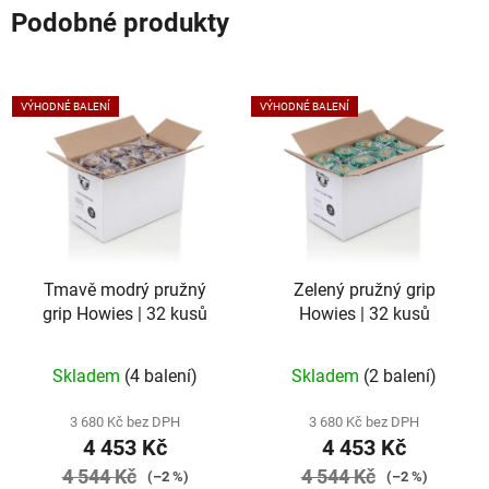
Podobné produkty
VÝHODNÉ BALENÍ
VÝHODNÉ BALENÍ
Tmavě modrý pružný
Zelený pružný grip
grip Howies | 32 kusů
Howies | 32 kusů
Skladem
(4 balení)
Skladem
(2 balení)
3 680 Kč bez DPH
3 680 Kč bez DPH
4 453 Kč
4 453 Kč
4 544 Kč
4 544 Kč
(–2 %)
(–2 %)