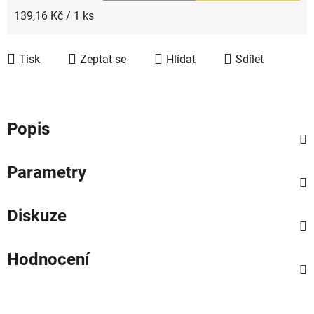
Měrná cena:
139,16 Kč / 1 ks
Tisk
Zeptat se
Hlídat
Sdílet
Popis
Parametry
Diskuze
Hodnocení