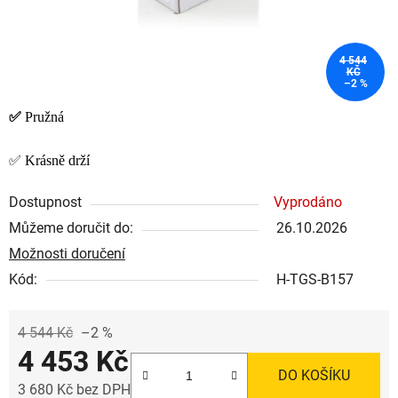
4 544
KČ
–2 %
✅
Pružná
✅ Krásně drží
Dostupnost
Vyprodáno
Můžeme doručit do:
26.10.2026
Možnosti doručení
Kód:
H-TGS-B157
4 544 Kč
–2 %
4 453 Kč
DO KOŠÍKU
3 680 Kč bez DPH