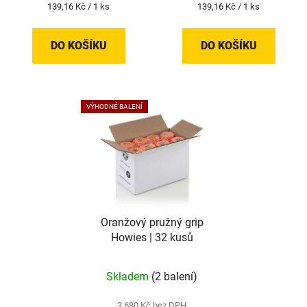
Měrná
Měrná
139,16 Kč / 1 ks
139,16 Kč / 1 ks
cena:
cena:
DO KOŠÍKU
DO KOŠÍKU
VÝHODNÉ BALENÍ
Oranžový pružný grip
Howies | 32 kusů
Skladem
(2 balení)
3 680 Kč bez DPH