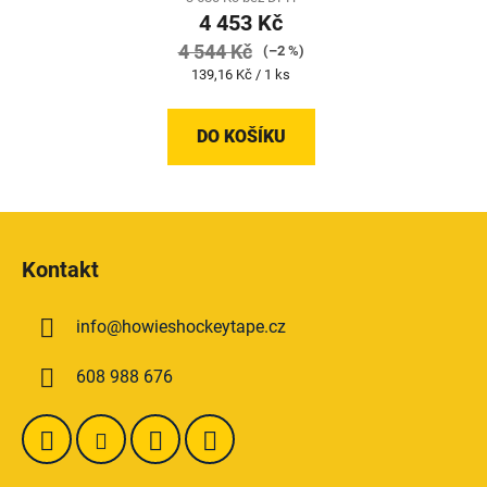
4 453 Kč
4 544 Kč
(–2 %)
Měrná
139,16 Kč / 1 ks
cena:
DO KOŠÍKU
Z
á
Kontakt
p
a
info
@
howieshockeytape.cz
t
í
608 988 676