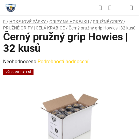
Přejít
Hledat
na
NÁKUPNÍ
obsah
Domů
/
HOKEJOVÉ PÁSKY
/
GRIPY NA HOKEJKU
/
PRUŽNÉ GRIPY
/
KOŠÍK
PRUŽNÉ GRIPY | CELÁ KRABICE
/
Černý pružný grip Howies | 32 kusů
Černý pružný grip Howies |
32 kusů
Průměrné
Neohodnoceno
Podrobnosti hodnocení
hodnocení
VÝHODNÉ BALENÍ
produktu
je
0,0
z
5
hvězdiček.