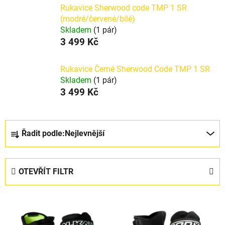
Rukavice Sherwood code TMP 1 SR
(modré/červené/bílé)
Skladem
(1 pár)
3 499 Kč
Rukavice Černé Sherwood Code TMP 1 SR
Skladem
(1 pár)
3 499 Kč
Ř
Řadit podle:
Nejlevnější
a
z
e
OTEVŘÍT FILTR
n
í
V
p
ý
r