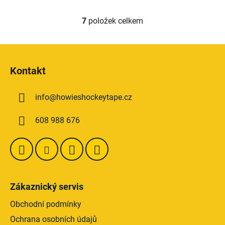
7
položek celkem
O
v
l
Z
á
á
d
Kontakt
p
a
a
c
info
@
howieshockeytape.cz
t
í
p
í
608 988 676
r
v
k
y
v
ý
Zákaznický servis
p
i
Obchodní podmínky
s
Ochrana osobních údajů
u