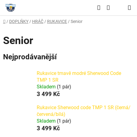
Přejít
Hledat
na
NÁKUPNÍ
obsah
Domů
/
DOPLŇKY
/
HRÁČ
/
RUKAVICE
/
Senior
KOŠÍK
Senior
Nejprodávanější
Rukavice tmavě modré Sherwood Code
TMP 1 SR
Skladem
(1 pár)
3 499 Kč
Rukavice Sherwood code TMP 1 SR (černá/
červená/bílá)
Skladem
(1 pár)
3 499 Kč