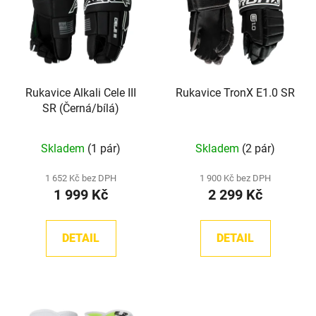
p
o
i
d
s
u
p
k
r
t
Rukavice Alkali Cele III
Rukavice TronX E1.0 SR
o
ů
SR (Černá/bílá)
d
u
Skladem
(1 pár)
Skladem
(2 pár)
k
t
1 652 Kč bez DPH
1 900 Kč bez DPH
ů
1 999 Kč
2 299 Kč
DETAIL
DETAIL