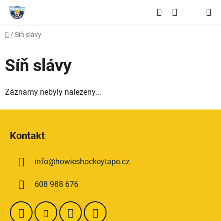
Přejít
Hledat
na
NÁKUPNÍ
obsah
Domů
/
Síň slávy
KOŠÍK
Síň slávy
Záznamy nebyly nalezeny...
Z
á
Kontakt
p
a
info
@
howieshockeytape.cz
t
í
608 988 676