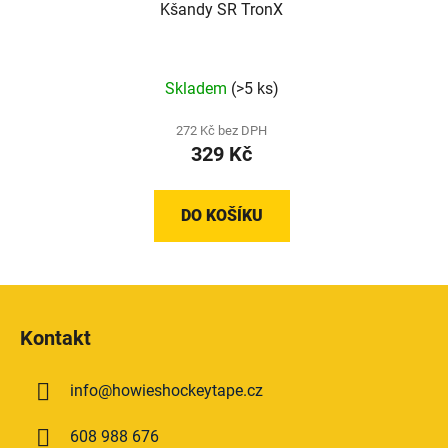
Kšandy SR TronX
Skladem
(>5 ks)
272 Kč bez DPH
329 Kč
DO KOŠÍKU
Z
á
Kontakt
p
a
info
@
howieshockeytape.cz
t
í
608 988 676