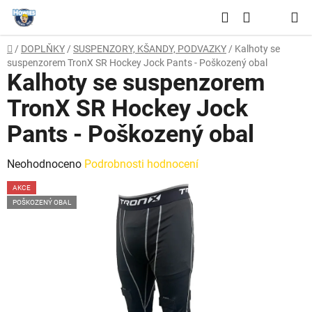
Přejít
Hledat
na
NÁKUPNÍ
obsah
Domů
/
DOPLŇKY
/
SUSPENZORY, KŠANDY, PODVAZKY
/
Kalhoty se
KOŠÍK
suspenzorem TronX SR Hockey Jock Pants - Poškozený obal
Kalhoty se suspenzorem
TronX SR Hockey Jock
Pants - Poškozený obal
Průměrné
Neohodnoceno
Podrobnosti hodnocení
hodnocení
AKCE
produktu
POŠKOZENÝ OBAL
je
0,0
z
5
hvězdiček.