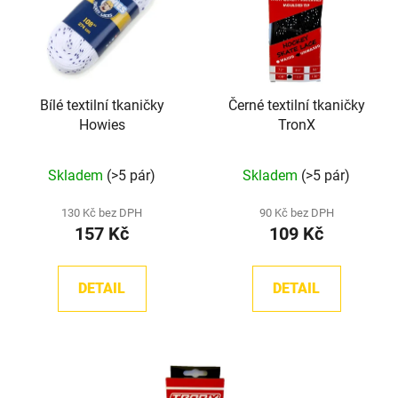
Bílé textilní tkaničky
Černé textilní tkaničky
Howies
TronX
Průměrné
Skladem
(>5 pár)
Skladem
(>5 pár)
hodnocení
produktu
130 Kč bez DPH
90 Kč bez DPH
157 Kč
109 Kč
je
5,0
z
DETAIL
DETAIL
5
hvězdiček.