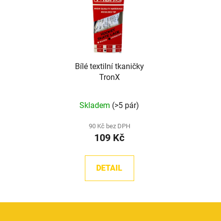
Bílé textilní tkaničky
TronX
Skladem
(>5 pár)
90 Kč bez DPH
109 Kč
DETAIL
Z