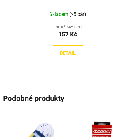
Průměrné
Skladem
(>5 pár)
hodnocení
produktu
130 Kč bez DPH
157 Kč
je
5,0
z
DETAIL
5
hvězdiček.
Podobné produkty