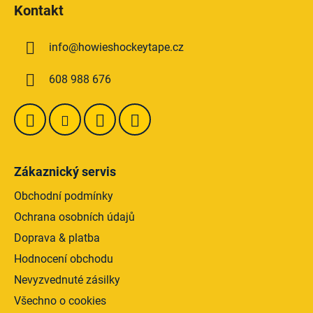
á
Kontakt
p
a
info
@
howieshockeytape.cz
t
í
608 988 676
Zákaznický servis
Obchodní podmínky
Ochrana osobních údajů
Doprava & platba
Hodnocení obchodu
Nevyzvednuté zásilky
Všechno o cookies