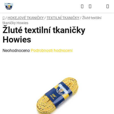
Přejít
Hledat
na
NÁKUPNÍ
obsah
Domů
/
HOKEJOVÉ TKANIČKY
/
TEXTILNÍ TKANIČKY
/
Žluté textilní
KOŠÍK
tkaničky Howies
Žluté textilní tkaničky
Howies
Průměrné
Neohodnoceno
Podrobnosti hodnocení
hodnocení
produktu
je
0,0
z
5
hvězdiček.