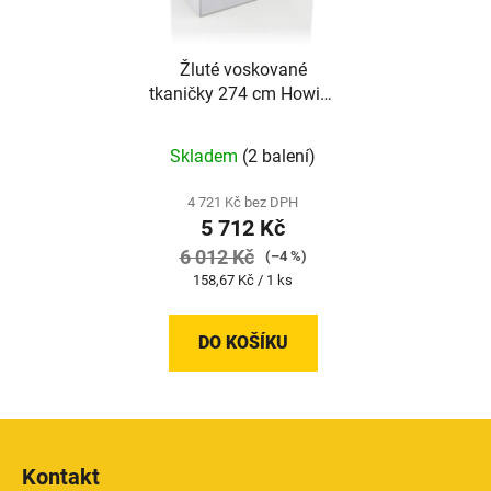
Žluté voskované
tkaničky 274 cm Howies
| 36 kusů
Skladem
(2 balení)
4 721 Kč bez DPH
5 712 Kč
6 012 Kč
(–4 %)
Měrná
158,67 Kč / 1 ks
cena:
DO KOŠÍKU
Z
á
Kontakt
p