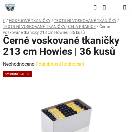
Přejít
Hledat
na
NÁKUPNÍ
obsah
Domů
/
HOKEJOVÉ TKANIČKY
/
TEXTILNÍ VOSKOVANÉ TKANIČKY
/
KOŠÍK
TEXTILNÍ VOSKOVANÉ TKANIČKY | CELÁ KRABICE
/
Černé
voskované tkaničky 213 cm Howies | 36 kusů
Černé voskované tkaničky
213 cm Howies | 36 kusů
Průměrné
Neohodnoceno
Podrobnosti hodnocení
hodnocení
VÝHODNÉ BALENÍ
produktu
je
0,0
z
5
hvězdiček.