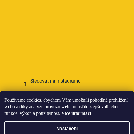
Sledovat na Instagramu
Přijímáme online platby
Používáme cookies, abychom Vám umožnili pohodlné prohlížení
webu a díky analýze provozu webu neustále zlepšovali jeho
funkce, výkon a použitelnost.
Více informací
Nastavení