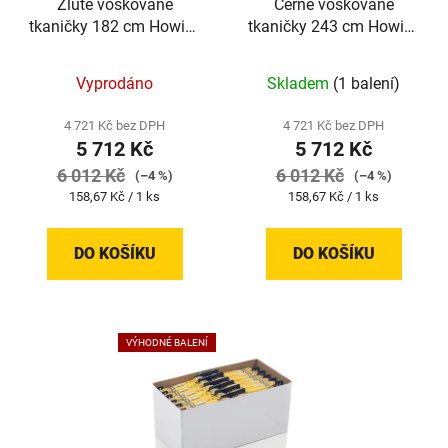
Žluté voskované
Černé voskované
tkaničky 182 cm Howies
tkaničky 243 cm Howies
| 36 kusů
| 36 kusů
Vyprodáno
Skladem
(1 balení)
4 721 Kč bez DPH
4 721 Kč bez DPH
5 712 Kč
5 712 Kč
6 012 Kč
6 012 Kč
(–4 %)
(–4 %)
Měrná
Měrná
158,67 Kč / 1 ks
158,67 Kč / 1 ks
cena:
cena:
DO KOŠÍKU
DO KOŠÍKU
VÝHODNÉ BALENÍ