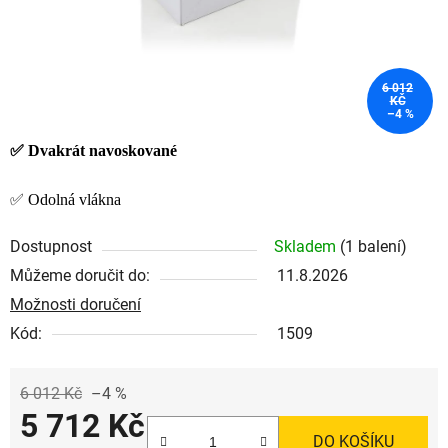
6 012
KČ
–4 %
✅
Dvakrát navoskované
✅ Odolná vlákna
Dostupnost
Skladem
(1 balení)
Můžeme doručit do:
11.8.2026
Možnosti doručení
Kód:
1509
6 012 Kč
–4 %
5 712 Kč
DO KOŠÍKU