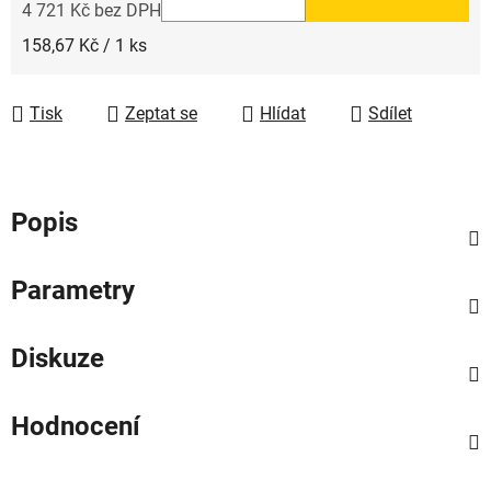
4 721 Kč bez DPH
Měrná cena:
158,67 Kč / 1 ks
Tisk
Zeptat se
Hlídat
Sdílet
Popis
Parametry
Diskuze
Hodnocení