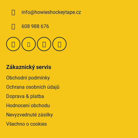
a
info
@
howieshockeytape.cz
t
í
608 988 676
Zákaznický servis
Obchodní podmínky
Ochrana osobních údajů
Doprava & platba
Hodnocení obchodu
Nevyzvednuté zásilky
Všechno o cookies