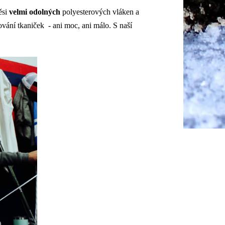
ěsi
velmi odolných
polyesterových vláken a
vání tkaniček - ani moc, ani málo. S naší