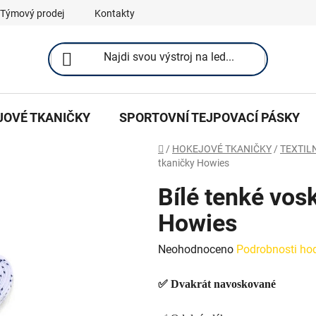
Týmový prodej
Kontakty
JOVÉ TKANIČKY
SPORTOVNÍ TEJPOVACÍ PÁSKY
Domů
/
HOKEJOVÉ TKANIČKY
/
TEXTIL
tkaničky Howies
Bílé tenké vos
Howies
Průměrné
Neohodnoceno
Podrobnosti ho
hodnocení
✅
Dvakrát navoskované
produktu
je