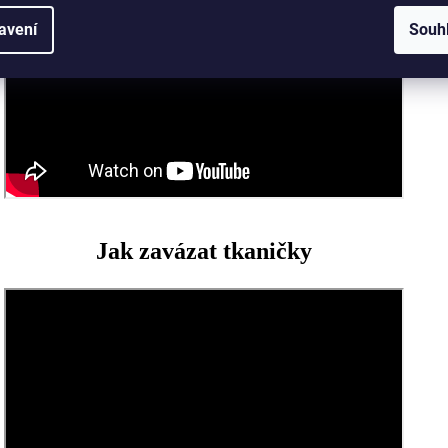
avení
Souh
Jak zavázat tkaničky