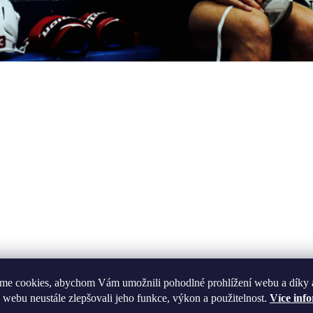
Jak navléct tkaničky
me cookies, abychom Vám umožnili pohodlné prohlížení webu a díky 
 webu neustále zlepšovali jeho funkce, výkon a použitelnost.
Více inf