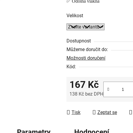
✅ Odolná vlákna
0,0
z
Velikost
5
hvězdiček.
Dostupnost
Můžeme doručit do:
Možnosti doručení
Kód:
167 Kč
138 Kč bez DPH
Měrná cena:
Tisk
Zeptat se
Parametry
Hodnocení