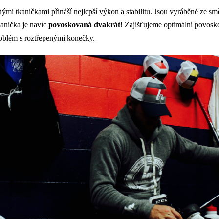
mi tkaničkami přináší nejlepší výkon a stabilitu. Jsou vyráběné ze sm
anička je navíc
povoskovaná
dvakrát
! Zajišťujeme optimální povosko
roblém s roztřepenými konečky.