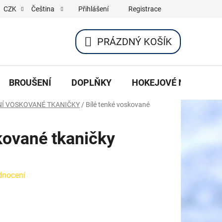
Přihlášení
Registrace
CZK
Čeština
PRÁZDNÝ KOŠÍK
NÁKUPNÍ
KOŠÍK
BROUŠENÍ
DOPLŇKY
HOKEJOVÉ NOŽE
NÍ VOSKOVANÉ TKANIČKY
/
Bílé tenké voskované
kované tkaničky
dnocení