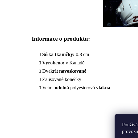
Informace o produktu:
Šířka tkaničky:
0.8 cm
Vyrobeno:
v Kanadě
Dvakrát
navoskované
Zalisované konečky
Velmi
odolná
polyesterová
vlákna
Používá
provozu