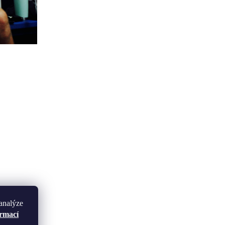
analýze
ormací