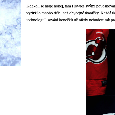
Kdekoli se hraje hokej, tam Howies svými povoskovaný
vydrží
o mnoho déle, než obyčejné tkaničky. Každá tk
technologií lisování konečků už nikdy nebudete mít p