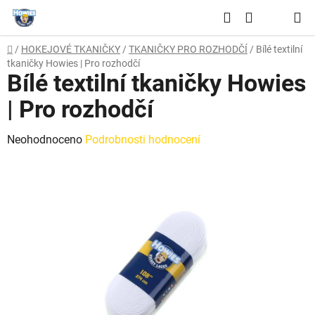
Přejít
Hledat
na
NÁKUPNÍ
obsah
Domů
/
HOKEJOVÉ TKANIČKY
/
TKANIČKY PRO ROZHODČÍ
/
Bílé textilní
KOŠÍK
tkaničky Howies | Pro rozhodčí
Bílé textilní tkaničky Howies
| Pro rozhodčí
Průměrné
Neohodnoceno
Podrobnosti hodnocení
hodnocení
produktu
je
0,0
z
5
hvězdiček.