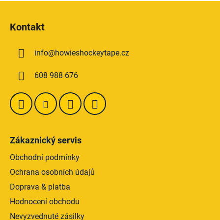
Z
á
Kontakt
p
a
info
@
howieshockeytape.cz
t
í
608 988 676
Zákaznický servis
Obchodní podmínky
Ochrana osobních údajů
Doprava & platba
Hodnocení obchodu
Nevyzvednuté zásilky