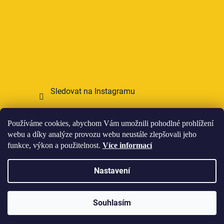
Sledovat na Instagramu
Přijímáme online platby
Používáme cookies, abychom Vám umožnili pohodlné prohlížení
webu a díky analýze provozu webu neustále zlepšovali jeho
funkce, výkon a použitelnost.
Více informací
Nastavení
Vytvořil Shoptet
Souhlasím
Copyright 2026
HOWIES
. Všechna práva vyhrazena.
Upravit nastavení cookies