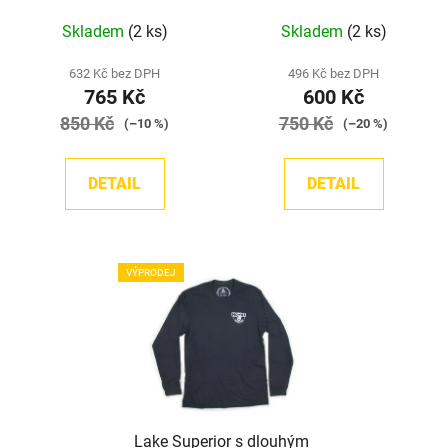
Průměrné
Skladem
(2 ks)
Skladem
(2 ks)
hodnocení
produktu
632 Kč bez DPH
496 Kč bez DPH
765 Kč
600 Kč
je
850 Kč
5,0
750 Kč
(–10 %)
(–20 %)
z
5
DETAIL
DETAIL
hvězdiček.
VÝPRODEJ
Lake Superior s dlouhým