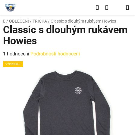
Přejít
Hledat
na
NÁKUPNÍ
obsah
Domů
/
OBLEČENÍ
/
TRIČKA
/
Classic s dlouhým rukávem Howies
KOŠÍK
Classic s dlouhým rukávem
Howies
Průměrné
1 hodnocení
Podrobnosti hodnocení
hodnocení
VÝPRODEJ
produktu
je
5,0
z
5
hvězdiček.