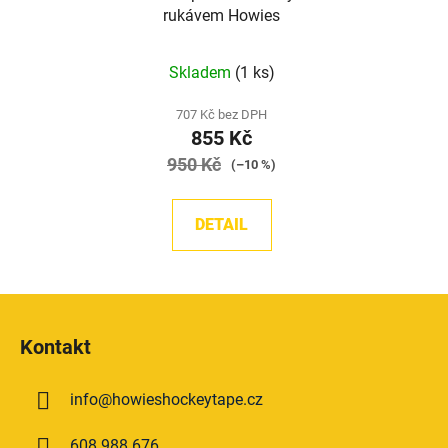
rukávem Howies
Průměrné
Skladem
(1 ks)
hodnocení
produktu
707 Kč bez DPH
855 Kč
je
950 Kč
5,0
(–10 %)
z
5
DETAIL
hvězdiček.
Z
á
Kontakt
p
a
info
@
howieshockeytape.cz
t
í
608 988 676