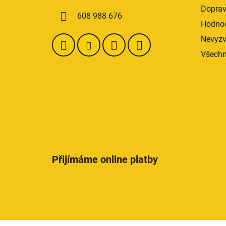
í
Doprav
608 988 676
Hodnoc
Nevyzv
Všechn
Přijímáme online platby