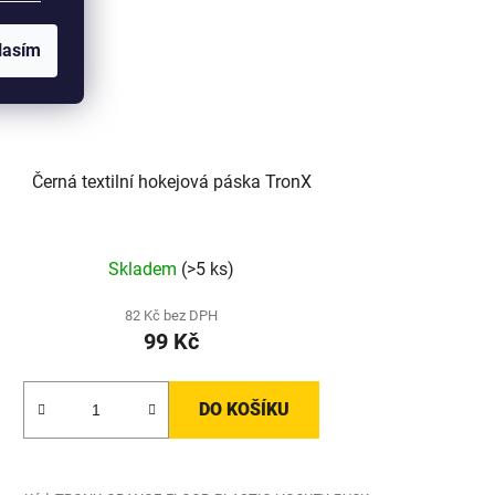
lasím
Černá textilní hokejová páska TronX
Skladem
(>5 ks)
82 Kč bez DPH
99 Kč
DO KOŠÍKU