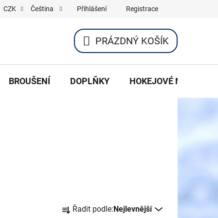
Přihlášení
Registrace
CZK
Čeština
PRÁZDNÝ KOŠÍK
NÁKUPNÍ
KOŠÍK
BROUŠENÍ
DOPLŇKY
HOKEJOVÉ NOŽE
Ř
Řadit podle:
Nejlevnější
a