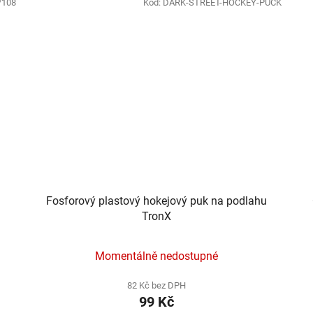
/108
Kód:
DARK-STREET-HOCKEY-PUCK
Fosforový plastový hokejový puk na podlahu
TronX
Momentálně nedostupné
82 Kč bez DPH
99 Kč