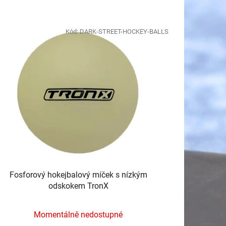
z
e
Kód:
DARK-STREET-HOCKEY-BALLS
n
í
p
r
o
d
u
k
t
ů
Fosforový hokejbalový míček s nízkým
odskokem TronX
Momentálně nedostupné