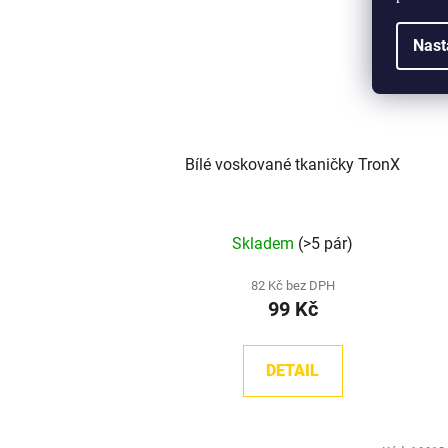
Nast
Bílé voskované tkaničky TronX
Průměrné
Skladem
(>5 pár)
hodnocení
produktu
82 Kč bez DPH
99 Kč
je
5,0
z
DETAIL
5
hvězdiček.