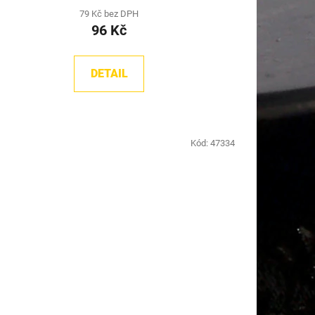
79 Kč bez DPH
96 Kč
DETAIL
Kód:
47334