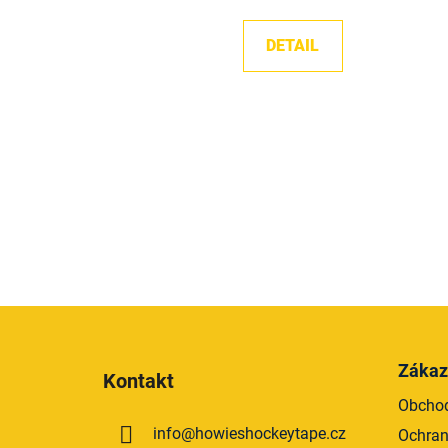
DETAIL
Z
á
Zákaz
Kontakt
p
Obchod
a
info
@
howieshockeytape.cz
Ochran
t