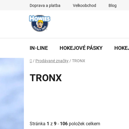
Přejít
Doprava a platba
Velkoobchod
Blog
na
obsah
IN-LINE
HOKEJOVÉ PÁSKY
HOKE
Domů
/
Prodávané značky
/
TRONX
TRONX
Stránka
1
z
9
-
106
položek celkem