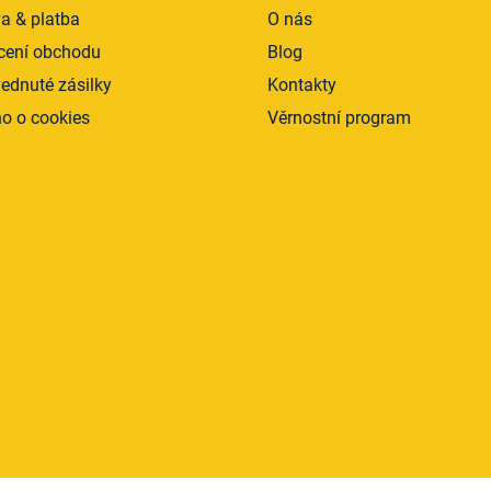
a & platba
O nás
y
v
ení obchodu
Blog
ý
ednuté zásilky
Kontakty
p
i
o o cookies
Věrnostní program
s
u