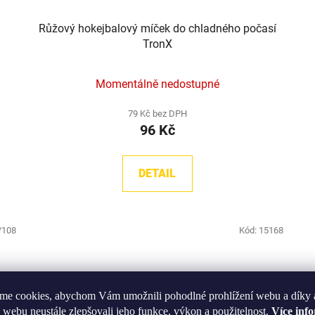
Růžový hokejbalový míček do chladného počasí
TronX
Momentálně nedostupné
79 Kč bez DPH
96 Kč
DETAIL
/108
Kód:
15168
me cookies, abychom Vám umožnili pohodlné prohlížení webu a díky 
 webu neustále zlepšovali jeho funkce, výkon a použitelnost.
Více inf