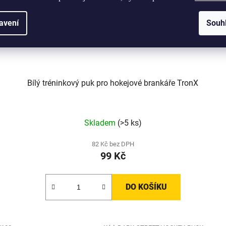
avení
Souh
Bílý tréninkový puk pro hokejové brankáře TronX
Skladem
(>5 ks)
82 Kč bez DPH
99 Kč
DO KOŠÍKU