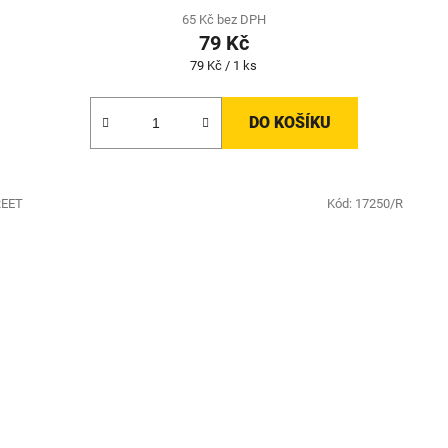
65 Kč bez DPH
79 Kč
Měrná
79 Kč / 1 ks
cena:
DO KOŠÍKU
REET
Kód:
17250/R