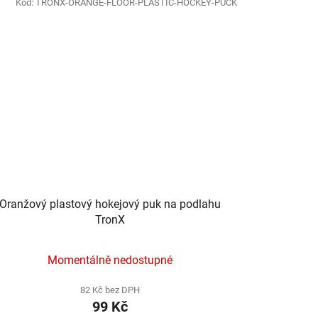
Kód:
TRONX-ORANGE-FLOOR-PLASTIC-HOCKEY-PUCK
Oranžový plastový hokejový puk na podlahu
TronX
Momentálně nedostupné
82 Kč bez DPH
99 Kč