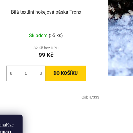
Bílá textilní hokejová páska Tronx
Skladem
(>5 ks)
82 Kč bez DPH
99 Kč
DO KOŠÍKU
Kód:
47333
analýze
ormací