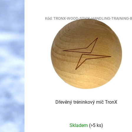
V
ý
Kód:
TRONX-WOOD-STICK-HANDLING-TRAINING-
p
i
s
p
r
o
d
u
k
t
Dřevěný tréninkový míč TronX
ů
Skladem
(>5 ks)