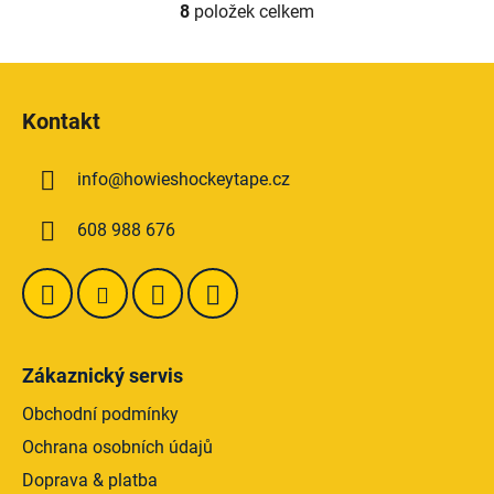
8
položek celkem
O
v
l
Z
á
á
d
Kontakt
p
a
a
c
info
@
howieshockeytape.cz
t
í
p
í
608 988 676
r
v
k
y
v
ý
Zákaznický servis
p
i
Obchodní podmínky
s
Ochrana osobních údajů
u
Doprava & platba