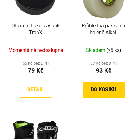
s
r
p
o
r
d
Oficiální hokejový puk
Průhledná páska na
o
u
TronX
holeně Alkali
d
k
u
t
Momentálně nedostupné
Skladem
(>5 ks)
k
ů
t
65 Kč bez DPH
77 Kč bez DPH
ů
79 Kč
93 Kč
DETAIL
DO KOŠÍKU