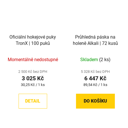
Oficiální hokejové puky
Průhledná páska na
TronX | 100 puků
holeně Alkali | 72 kusů
Momentálně nedostupné
Skladem
(2 ks)
2 500 Kč bez DPH
5 328 Kč bez DPH
3 025 Kč
6 447 Kč
Měrná
Měrná
30,25 Kč / 1 ks
89,54 Kč / 1 ks
cena:
cena:
DETAIL
DO KOŠÍKU