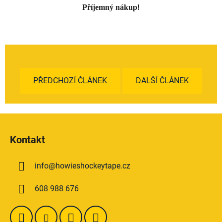
Příjemný nákup!
PŘEDCHOZÍ ČLÁNEK
DALŠÍ ČLÁNEK
Z
á
Kontakt
p
a
info
@
howieshockeytape.cz
t
í
608 988 676