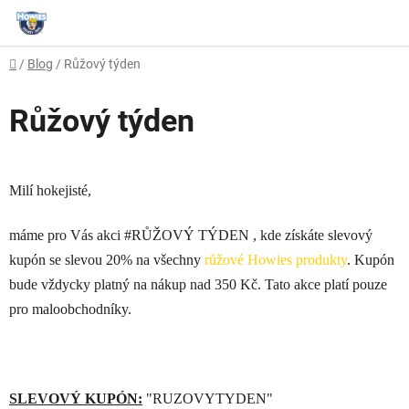
Přejít
na
obsah
Domů
/
Blog
/
Růžový týden
Růžový týden
Milí hokejisté,
máme pro Vás akci #
RŮŽOVÝ TÝDEN , kde získáte slevový
kupón se slevou 20%
na všechny
růžové Howies produkty
. Kupón
bude vždycky platný na nákup nad 350 Kč. Tato akce platí pouze
pro maloobchodníky.
SLEVOVÝ KUPÓN:
"RUZOVYTYDEN"