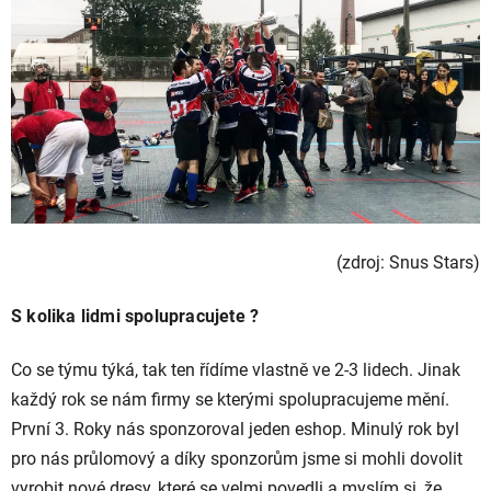
(zdroj: Snus Stars)
S kolika lidmi spolupracujete ?
Co se týmu týká, tak ten řídíme vlastně ve 2-3 lidech. Jinak
každý rok se nám firmy se kterými spolupracujeme mění.
První 3. Roky nás sponzoroval jeden eshop. Minulý rok byl
pro nás průlomový a díky sponzorům jsme si mohli dovolit
vyrobit nové dresy, které se velmi povedli a myslím si, že