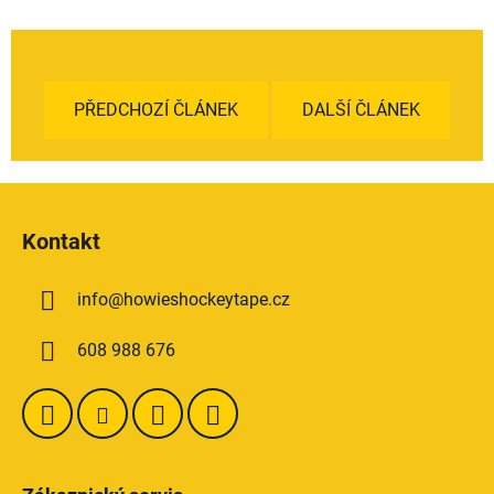
PŘEDCHOZÍ ČLÁNEK
DALŠÍ ČLÁNEK
Z
á
Kontakt
p
a
info
@
howieshockeytape.cz
t
í
608 988 676