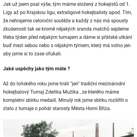
Jak už jsem psal výše, tým máme složený z hokejistů od 1.
Ligy až po Krajskou ligu, extraligové hokejbalisty apod. Tím,
že nehrajeme celoroční soutěže a každý z nás má spousty
zkušeností tak se kromě nějakých sranda matchů sejdeme
třeba týden před nějakým turnajem a dáme si přátské utkání
buď mezi sebou nebo s nějakým týmem, který má volno jen
aby jsme si to zase oťukali.
Jaké uspěchy jako tým máte ?
Až do loňského roku jsme hráli "jen" tradiční mezinárodní
hokejbalový Turnaj Zdeňka Mužíka , ze kterého máme
kompletní sbírku medailí. Minulý rok jsme sbírku rozšířili o
zlato z turnaje o pohár starosty Města Horní Bříza.