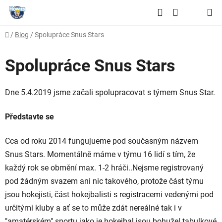
Přejít
Hledat
na
NÁKUPNÍ
obsah
Domů
/
Blog
/
Spolupráce Snus Stars
KOŠÍK
Spolupráce Snus Stars
Dne 5.4.2019 jsme začali spolupracovat s týmem Snus Star.
Představte se
Cca od roku 2014 fungujueme pod současným názvem
Snus Stars. Momentálně máme v týmu 16 lidí s tím, že
každý rok se obmění max. 1-2 hráči..Nejsme registrovaný
pod žádným svazem ani nic takového, protože část týmu
jsou hokejisti, část hokejbalisti s registracemi vedenými pod
určitými kluby a ať se to může zdát nereálné tak i v
"amatérském" sportu jako je hokejbal jsou bohužel tabulkové