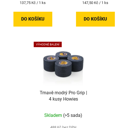
Měrná
Měrná
137,75 Kč / 1 ks
147,50 Kč / 1 ks
cena:
cena:
DO KOŠÍKU
DO KOŠÍKU
VÝHODNÉ BALENÍ
Tmavě modrý Pro Grip |
4 kusy Howies
Skladem
(>5 sada)
488 Kč bez DPH