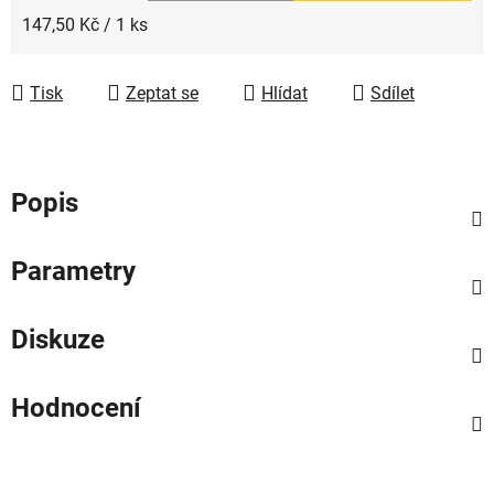
Měrná cena:
147,50 Kč / 1 ks
Tisk
Zeptat se
Hlídat
Sdílet
Popis
Parametry
Diskuze
Hodnocení