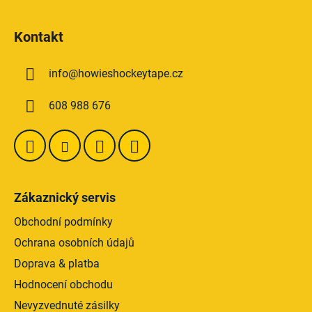
Z
á
Kontakt
p
a
info
@
howieshockeytape.cz
t
í
608 988 676
Zákaznický servis
Obchodní podmínky
Ochrana osobních údajů
Doprava & platba
Hodnocení obchodu
Nevyzvednuté zásilky