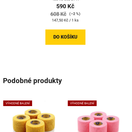
590 Kč
608 Kč
(–2 %)
Měrná
147,50 Kč / 1 ks
cena:
DO KOŠÍKU
Podobné produkty
VÝHODNÉ BALENÍ
VÝHODNÉ BALENÍ