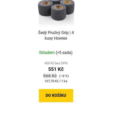
Šedý Pružný Grip | 4
kusy Howies
Skladem
(>5 sada)
455 Kč bez DPH
551 Kč
568 Kč
(–2 %)
Měrná
137,75 Kč / 1 ks
cena:
DO KOŠÍKU