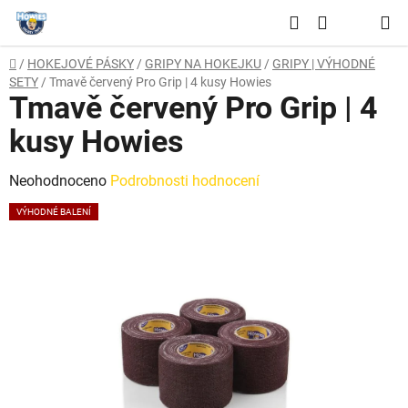
Přejít
Hledat
na
NÁKUPNÍ
obsah
Domů
/
HOKEJOVÉ PÁSKY
/
GRIPY NA HOKEJKU
/
GRIPY | VÝHODNÉ
KOŠÍK
SETY
/
Tmavě červený Pro Grip | 4 kusy Howies
Tmavě červený Pro Grip | 4
kusy Howies
Průměrné
Neohodnoceno
Podrobnosti hodnocení
hodnocení
VÝHODNÉ BALENÍ
produktu
je
0,0
z
5
hvězdiček.