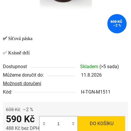
608 KČ
–2 %
✅
Síťová páska
✅ Krásně drží
Dostupnost
Skladem
(>5 sada)
Můžeme doručit do:
11.8.2026
Možnosti doručení
Kód:
H-TGN-M1511
608 Kč
–2 %
590 Kč
DO KOŠÍKU
488 Kč bez DPH