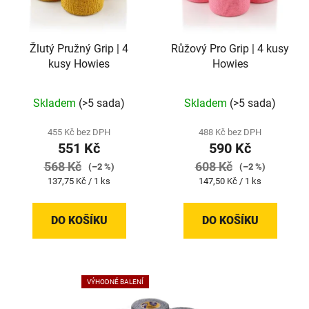
Žlutý Pružný Grip | 4
Růžový Pro Grip | 4 kusy
kusy Howies
Howies
Skladem
(>5 sada)
Skladem
(>5 sada)
455 Kč bez DPH
488 Kč bez DPH
551 Kč
590 Kč
568 Kč
608 Kč
(–2 %)
(–2 %)
Měrná
Měrná
137,75 Kč / 1 ks
147,50 Kč / 1 ks
cena:
cena:
DO KOŠÍKU
DO KOŠÍKU
VÝHODNÉ BALENÍ