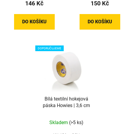
146 Kč
150 Kč
je
5,0
z
DO KOŠÍKU
DO KOŠÍKU
5
hvězdiček.
DOPORUČUJEME
Bílá textilní hokejová
páska Howies | 3,6 cm
Průměrné
Skladem
(>5 ks)
hodnocení
produktu