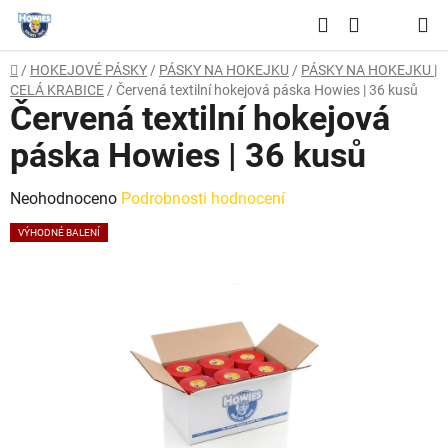
Přejít
Hledat
na
NÁKUPNÍ
obsah
Domů
/
HOKEJOVÉ PÁSKY
/
PÁSKY NA HOKEJKU
/
PÁSKY NA HOKEJKU |
KOŠÍK
CELÁ KRABICE
/
Červená textilní hokejová páska Howies | 36 kusů
Červená textilní hokejová
páska Howies | 36 kusů
Průměrné
Neohodnoceno
Podrobnosti hodnocení
hodnocení
VÝHODNÉ BALENÍ
produktu
je
0,0
z
5
hvězdiček.