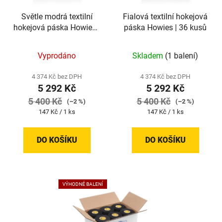
Světle modrá textilní
Fialová textilní hokejová
hokejová páska Howies |
páska Howies | 36 kusů
36 kusů
Vyprodáno
Skladem
(1 balení)
4 374 Kč bez DPH
4 374 Kč bez DPH
5 292 Kč
5 292 Kč
5 400 Kč
5 400 Kč
(–2 %)
(–2 %)
Měrná
Měrná
147 Kč / 1 ks
147 Kč / 1 ks
cena:
cena:
DO KOŠÍKU
DO KOŠÍKU
VÝHODNÉ BALENÍ