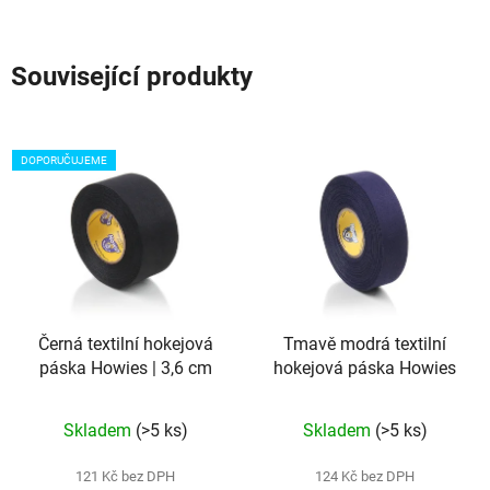
Související produkty
DOPORUČUJEME
Černá textilní hokejová
Tmavě modrá textilní
páska Howies | 3,6 cm
hokejová páska Howies
Průměrné
Skladem
(>5 ks)
Skladem
(>5 ks)
hodnocení
produktu
121 Kč bez DPH
124 Kč bez DPH