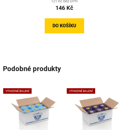
121 Kč bez DPH
146 Kč
je
5,0
z
DO KOŠÍKU
5
hvězdiček.
Podobné produkty
VÝHODNÉ BALENÍ
VÝHODNÉ BALENÍ