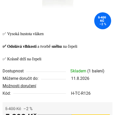
5 400
KČ
–2 %
✅ Vysoká hustota vláken
✅ Odolává
vlhkosti
a tvorbě
sněhu
na čepeli
✅ Krásně drží na čepeli
Dostupnost
Skladem
(1 balení)
Můžeme doručit do:
11.8.2026
Možnosti doručení
Kód:
H-TC-R126
5 400 Kč
–2 %