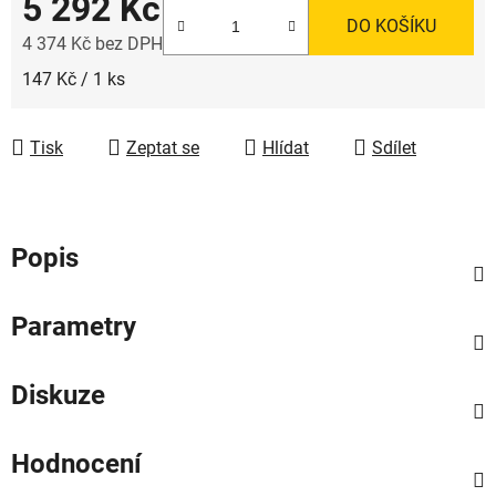
5 292 Kč
DO KOŠÍKU
4 374 Kč bez DPH
Měrná cena:
147 Kč / 1 ks
Tisk
Zeptat se
Hlídat
Sdílet
Popis
Parametry
Diskuze
Hodnocení