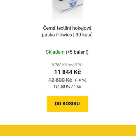
Černá textilní hokejová
páska Howies | 90 kusů
Skladem
(>5 balení)
9 788 Kč bez DPH
11 844 Kč
12 600 Kč
(–6 %)
Měrná
131,60 Kč / 1 ks
cena:
DO KOŠÍKU
Z