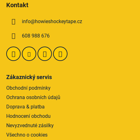
á
Kontakt
p
a
info
@
howieshockeytape.cz
t
í
608 988 676
Zákaznický servis
Obchodní podmínky
Ochrana osobních údajů
Doprava & platba
Hodnocení obchodu
Nevyzvednuté zásilky
Všechno o cookies