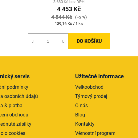
3 680 Kč bez DPH
4 453 Kč
4 544 Kč
(–2 %)
Měrná
139,16 Kč / 1 ks
cena:
DO KOŠÍKU
nický servis
Užitečné informace
ní podmínky
Velkoobchod
a osobních údajů
Týmový prodej
a & platba
O nás
ení obchodu
Blog
ednuté zásilky
Kontakty
o o cookies
Věrnostní program