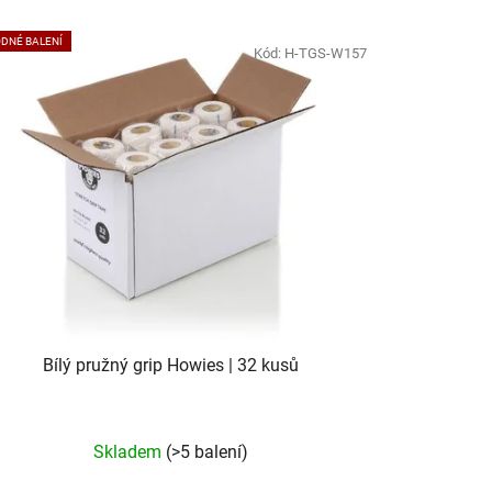
DNÉ BALENÍ
Kód:
H-TGS-W157
Bílý pružný grip Howies | 32 kusů
Skladem
(>5 balení)