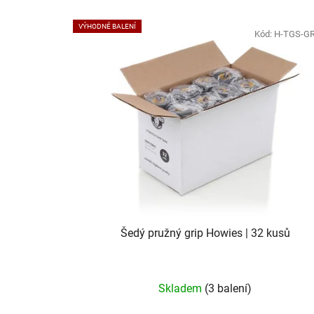
VÝHODNÉ BALENÍ
Kód:
H-TGS-G
Šedý pružný grip Howies | 32 kusů
Skladem
(3 balení)