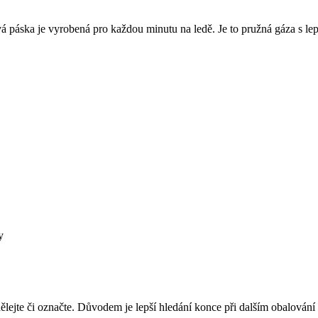
ová páska je vyrobená pro každou minutu na ledě. Je to pružná gáza s lep
y
ělejte či označte. Důvodem je lepší hledání konce při dalším obalování