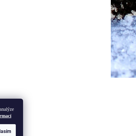
analýze
ormací
lasím