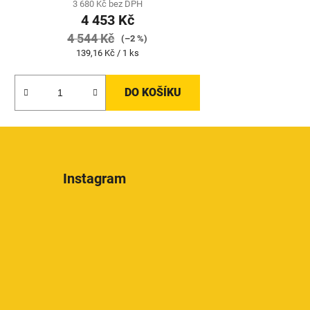
3 680 Kč bez DPH
4 453 Kč
4 544 Kč
(–2 %)
Měrná
139,16 Kč / 1 ks
cena:
DO KOŠÍKU
Instagram