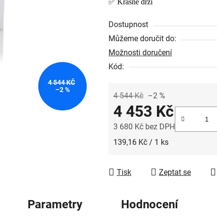
✅ Krásně drží
0,0
z
Dostupnost
5
Můžeme doručit do:
hvězdiček.
Možnosti doručení
Kód:
4 544 KČ
–2 %
4 544 Kč
–2 %
4 453 Kč
3 680 Kč bez DPH
Měrná cena:
139,16 Kč / 1 ks
Tisk
Zeptat se
Parametry
Hodnocení