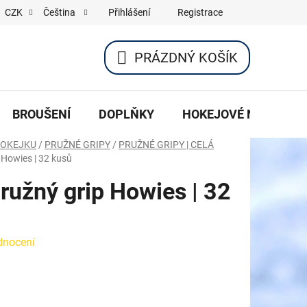
Přihlášení
Registrace
CZK
Čeština
PRÁZDNÝ KOŠÍK
NÁKUPNÍ
KOŠÍK
BROUŠENÍ
DOPLŇKY
HOKEJOVÉ NOŽE
HOKEJKU
/
PRUŽNÉ GRIPY
/
PRUŽNÉ GRIPY | CELÁ
 Howies | 32 kusů
ružný grip Howies | 32
dnocení