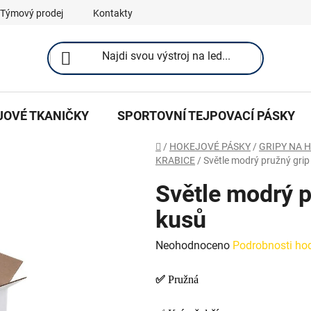
Týmový prodej
Kontakty
JOVÉ TKANIČKY
SPORTOVNÍ TEJPOVACÍ PÁSKY
Domů
/
HOKEJOVÉ PÁSKY
/
GRIPY NA 
KRABICE
/
Světle modrý pružný grip
Světle modrý p
kusů
Průměrné
Neohodnoceno
Podrobnosti ho
hodnocení
✅
Pružná
produktu
je