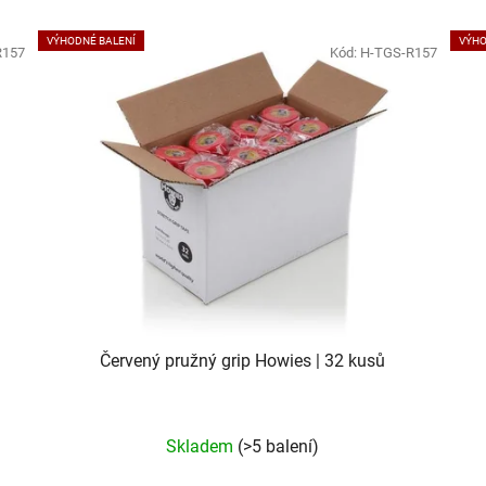
VÝHODNÉ BALENÍ
VÝHO
R157
Kód:
H-TGS-R157
Červený pružný grip Howies | 32 kusů
Skladem
(>5 balení)