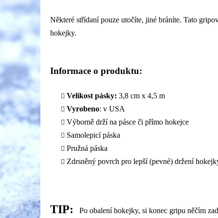
Některé střídaní pouze utočíte, jiné bráníte. Tato grip
hokejky.
Informace o produktu:
Velikost pásky:
3,8 cm x 4,5 m
Vyrobeno
: v USA
Výborně drží na pásce či přímo hokejce
Samolepicí páska
Pružná páska
Zdrsněný povrch pro lepší (pevné) držení hokejk
TIP:
Po obalení hokejky, si konec gripu něčím zad