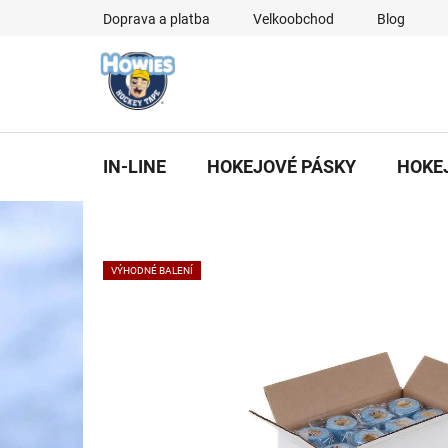
Přejít
Doprava a platba
Velkoobchod
Blog
na
obsah
IN-LINE
HOKEJOVÉ PÁSKY
HOKE
VÝHODNÉ BALENÍ