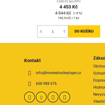
3 680 Kč bez DPH
4 453 Kč
4 544 Kč
(–2 %)
Měrná
139,16 Kč / 1 ks
cena:
DO KOŠÍKU
Z
á
Zákaz
Kontakt
p
Obchod
a
info
@
howieshockeytape.cz
Ochran
t
í
Doprav
608 988 676
Hodnoc
Nevyzv
Všechn