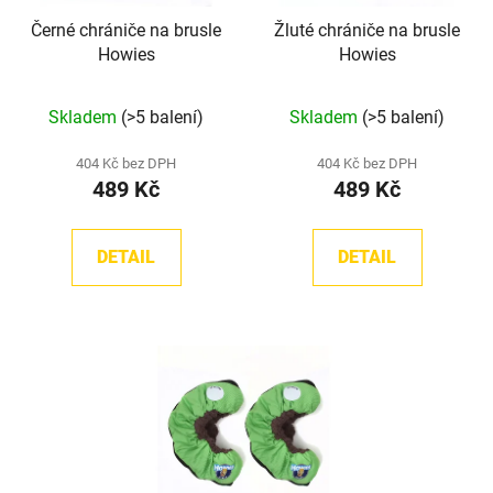
Černé chrániče na brusle
Žluté chrániče na brusle
Howies
Howies
Průměrné
Průměrné
Skladem
(>5 balení)
Skladem
(>5 balení)
hodnocení
hodnocení
produktu
produktu
404 Kč bez DPH
404 Kč bez DPH
489 Kč
489 Kč
je
je
5,0
5,0
z
z
DETAIL
DETAIL
5
5
hvězdiček.
hvězdiček.