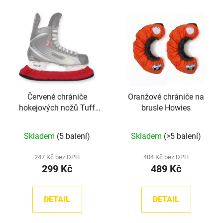
Červené chrániče
Oranžové chrániče na
hokejových nožů Tuff
brusle Howies
Terry TronX
Průměrné
Skladem
(5 balení)
Skladem
(>5 balení)
hodnocení
produktu
247 Kč bez DPH
404 Kč bez DPH
299 Kč
489 Kč
je
5,0
z
DETAIL
DETAIL
5
hvězdiček.