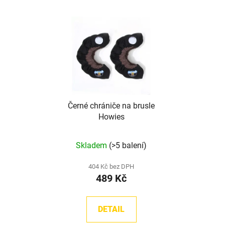
Černé chrániče na brusle
Howies
Průměrné
Skladem
(>5 balení)
hodnocení
produktu
404 Kč bez DPH
489 Kč
je
5,0
z
DETAIL
5