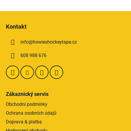
hvězdiček.
Z
á
Kontakt
p
a
info
@
howieshockeytape.cz
t
í
608 988 676
Zákaznický servis
Obchodní podmínky
Ochrana osobních údajů
Doprava & platba
Hodnocení obchodu