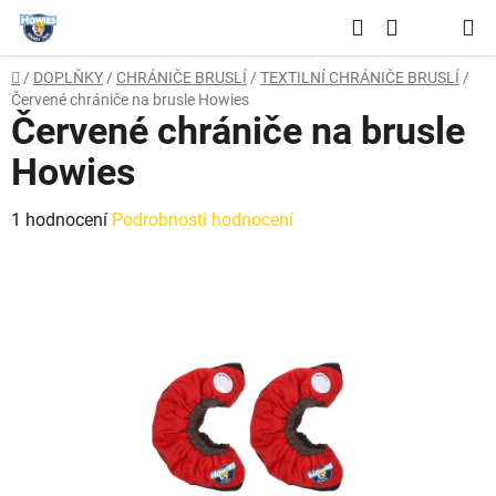
Přejít
Hledat
na
NÁKUPNÍ
obsah
Domů
/
DOPLŇKY
/
CHRÁNIČE BRUSLÍ
/
TEXTILNÍ CHRÁNIČE BRUSLÍ
/
KOŠÍK
Červené chrániče na brusle Howies
Červené chrániče na brusle
Howies
Průměrné
1 hodnocení
Podrobnosti hodnocení
hodnocení
produktu
je
5,0
z
5
hvězdiček.