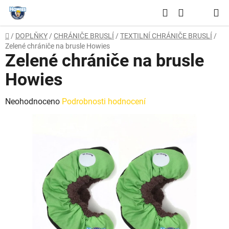
Přejít
Hledat
na
NÁKUPNÍ
obsah
Domů
/
DOPLŇKY
/
CHRÁNIČE BRUSLÍ
/
TEXTILNÍ CHRÁNIČE BRUSLÍ
/
KOŠÍK
Zelené chrániče na brusle Howies
Zelené chrániče na brusle
Howies
Průměrné
Neohodnoceno
Podrobnosti hodnocení
hodnocení
produktu
je
0,0
z
5
hvězdiček.