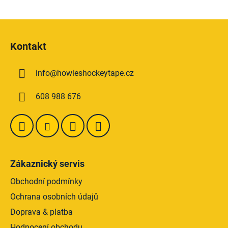
Z
á
Kontakt
p
a
info
@
howieshockeytape.cz
t
í
608 988 676
Zákaznický servis
Obchodní podmínky
Ochrana osobních údajů
Doprava & platba
Hodnocení obchodu