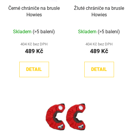
Černé chrániče na brusle
Žluté chrániče na brusle
Howies
Howies
Průměrné
Průměrné
Skladem
(>5 balení)
Skladem
(>5 balení)
hodnocení
hodnocení
produktu
produktu
404 Kč bez DPH
404 Kč bez DPH
489 Kč
489 Kč
je
je
5,0
5,0
z
z
DETAIL
DETAIL
5
5
hvězdiček.
hvězdiček.