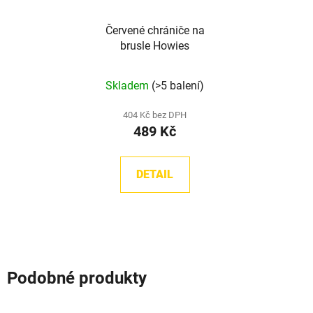
Červené chrániče na
brusle Howies
Průměrné
Skladem
(>5 balení)
hodnocení
produktu
404 Kč bez DPH
489 Kč
je
5,0
z
DETAIL
5
hvězdiček.
Podobné produkty