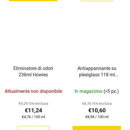
su
5
stelle.
Eliminatore di odori
Antiappannante su
236ml Howies
plexiglass 118 ml
Howies
La
La
Attualmente non disponibile
In magazzino
(>5 pz.)
valutazione
valutazione
media
media
€9,29 IVA esclusa
€8,76 IVA esclusa
€11,24
€10,60
del
del
Prezzo
Prezzo
€4,76 / 100 ml
€8,98 / 100 ml
prodotto
prodotto
della
della
è
è
misura:
misura: