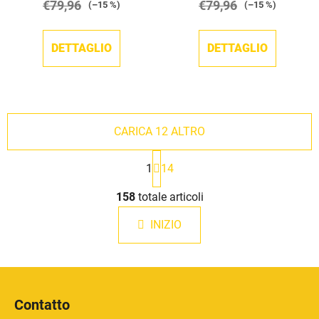
€79,96
€79,96
(–15 %)
(–15 %)
DETTAGLIO
DETTAGLIO
CARICA 12 ALTRO
P
1
14
a
g
C
i
158
totale articoli
o
n
n
a
INIZIO
t
z
r
i
o
o
P
l
n
i
e
l
Contatto
i
è