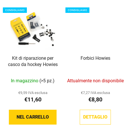
5
5
stelle.
stelle.
CONSIGLIAMO
CONSIGLIAMO
Kit di riparazione per
Forbici Howies
casco da hockey Howies
La
La
In magazzino
(>5 pz.)
Attualmente non disponibile
valutazione
valutazione
media
media
€9,59 IVA esclusa
€7,27 IVA esclusa
€11,60
€8,80
del
del
prodotto
prodotto
è
è
NEL CARRELLO
DETTAGLIO
5,0
5,0