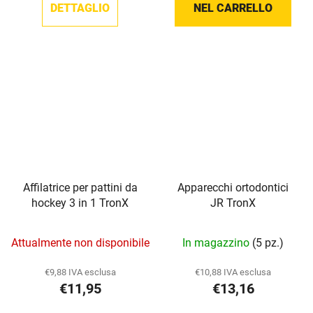
DETTAGLIO
5,0
NEL CARRELLO
5,0
su
su
5
5
stelle.
stelle.
Affilatrice per pattini da
Apparecchi ortodontici
hockey 3 in 1 TronX
JR TronX
La
Attualmente non disponibile
In magazzino
(5 pz.)
valutazione
media
€9,88 IVA esclusa
€10,88 IVA esclusa
€11,95
€13,16
del
prodotto