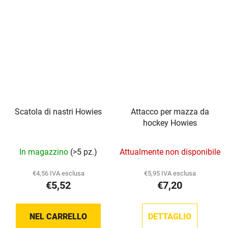
su
su
5
5
stelle.
stelle.
Scatola di nastri Howies
Attacco per mazza da
hockey Howies
La
In magazzino
(>5 pz.)
Attualmente non disponibile
valutazione
media
€4,56 IVA esclusa
€5,95 IVA esclusa
€5,52
€7,20
del
prodotto
è
NEL CARRELLO
DETTAGLIO
5,0