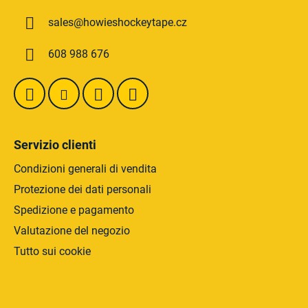
d
d
e
sales
@
howieshockeytape.cz
i
l
p
l
608 988 676
a
'
g
e
l
i
e
n
n
a
c
Servizio clienti
o
Condizioni generali di vendita
Protezione dei dati personali
Spedizione e pagamento
Valutazione del negozio
Tutto sui cookie