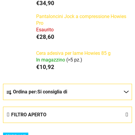
€34,90
Pantaloncini Jock a compressione Howies
Pro
Esaurito
€28,60
Cera adesiva per lame Howies 85 g
In magazzino
(>5 pz.)
€10,92
O
Ordina per:
Si consiglia di
r
d
i
FILTRO APERTO
n
a
E
m