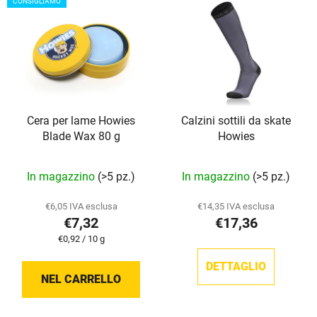
CONSIGLIAMO
l
e
e
n
n
t
c
o
o
d
d
e
Cera per lame Howies
Calzini sottili da skate
e
i
Blade Wax 80 g
Howies
i
p
p
r
La
La
In magazzino
(>5 pz.)
In magazzino
(>5 pz.)
r
o
valutazione
valutazione
o
d
media
media
€6,05 IVA esclusa
€14,35 IVA esclusa
d
o
€7,32
€17,36
del
del
o
t
Prezzo
€0,92 / 10 g
prodotto
prodotto
t
della
t
è
è
misura:
DETTAGLIO
t
i
NEL CARRELLO
5,0
5,0
i
su
su