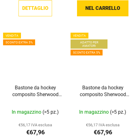
è
DETTAGLIO
NEL CARRELLO
5,0
su
5
VENDITA
VENDITA
stelle.
SCONTO EXTRA 5%
ADATTO PER
AMATORI
SCONTO EXTRA 5%
Bastone da hockey
Bastone da hockey
composito Sherwood
composito Sherwood
Code Prime II Grip SR
Rekker XT Grip INT
In magazzino
(>5 pz.)
In magazzino
(>5 pz.)
€56,17 IVA esclusa
€56,17 IVA esclusa
€67,96
€67,96