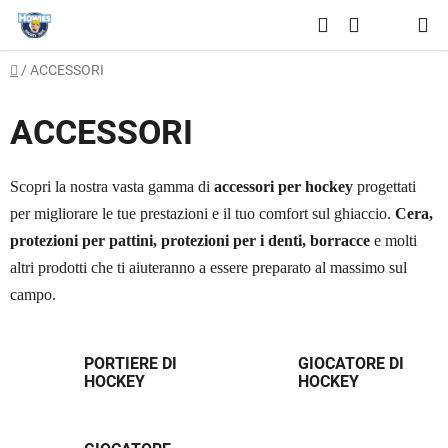
Vai
Ricerca
al
CARRELLO
contenuto
Casa
/
ACCESSORI
DELLA
SPESA
ACCESSORI
Scopri la nostra vasta gamma di
accessori per hockey
progettati
per migliorare le tue prestazioni e il tuo comfort sul ghiaccio.
Cera,
protezioni per pattini, protezioni per i denti, borracce
e molti
altri prodotti che ti aiuteranno a essere preparato al massimo sul
campo.
PORTIERE DI
GIOCATORE DI
HOCKEY
HOCKEY