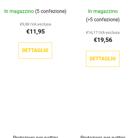
blu scuro
La
In magazzino
(5 confezione)
In magazzino
valutazione
(>5 confezione)
media
€9,88 IVA esclusa
€11,95
del
€16,17 IVA esclusa
€19,56
prodotto
è
DETTAGLIO
5,0
DETTAGLIO
su
5
stelle.
Protezioni per pattini
Protezioni per pattini