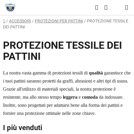
Vai
Ricerca
al
CARRELLO
contenuto
Casa
/
ACCESSORI
/
PROTEZIONI PER PATTINI
/
PROTEZIONE TESSILE
DELLA
DEI PATTINI
SPESA
PROTEZIONE TESSILE DEI
PATTINI
La nostra vasta gamma di protezioni tessili di
qualità
garantisce che
i tuoi pattini saranno protetti da graffi, abrasioni e altri tipi di usura.
Grazie all'utilizzo di materiali speciali, la nostra protezione è
resistente, ma allo stesso tempo
leggera
e
comoda
da indossare.
Inoltre, sono progettati per adattarsi bene alla forma dei pattini e
fornire una protezione ottimale nelle zone chiave.
I più venduti