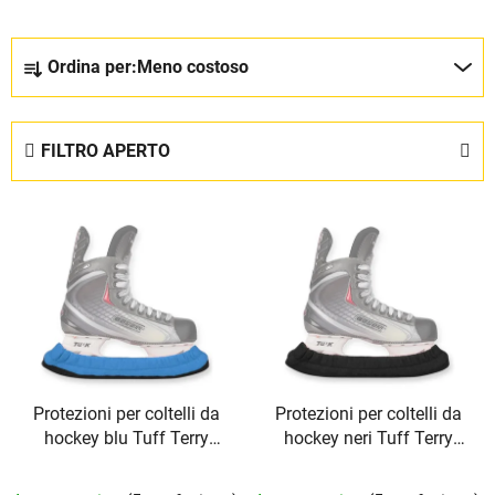
O
Ordina per:
Meno costoso
r
d
i
FILTRO APERTO
n
a
E
m
l
e
e
n
n
t
c
o
o
d
d
e
Protezioni per coltelli da
Protezioni per coltelli da
e
i
hockey blu Tuff Terry
hockey neri Tuff Terry
i
p
TronX
TronX
p
r