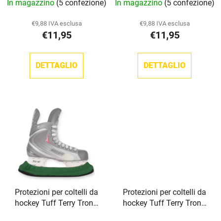
In magazzino
(5 confezione)
In magazzino
(5 confezione)
r
o
o
d
€9,88 IVA esclusa
€9,88 IVA esclusa
d
o
€11,95
€11,95
o
t
t
t
DETTAGLIO
DETTAGLIO
t
i
i
Protezioni per coltelli da
Protezioni per coltelli da
hockey Tuff Terry TronX
hockey Tuff Terry TronX
Green
rosse