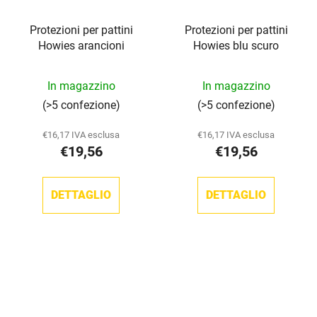
Protezioni per pattini
Protezioni per pattini
Howies arancioni
Howies blu scuro
La
In magazzino
In magazzino
valutazione
(>5 confezione)
(>5 confezione)
media
del
€16,17 IVA esclusa
€16,17 IVA esclusa
€19,56
€19,56
prodotto
è
5,0
DETTAGLIO
DETTAGLIO
su
5
stelle.