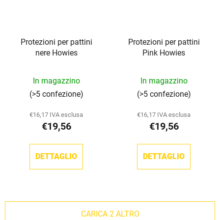
Protezioni per pattini
Protezioni per pattini
nere Howies
Pink Howies
La
In magazzino
In magazzino
valutazione
(>5 confezione)
(>5 confezione)
media
del
€16,17 IVA esclusa
€16,17 IVA esclusa
€19,56
€19,56
prodotto
è
5,0
DETTAGLIO
DETTAGLIO
su
5
stelle.
CARICA 2 ALTRO