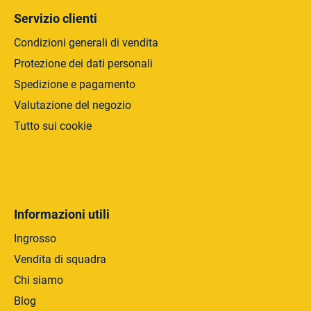
a
e
Servizio clienti
l
e
Condizioni generali di vendita
n
Protezione dei dati personali
c
Spedizione e pagamento
o
Valutazione del negozio
Tutto sui cookie
Informazioni utili
Ingrosso
Vendita di squadra
Chi siamo
Blog