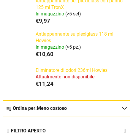
Antiappannante per plexiglass con panno
125 ml TronX
In magazzino
(>5 set)
€9,97
Antiappannante su plexiglass 118 ml
Howies
In magazzino
(>5 pz.)
€10,60
Eliminatore di odori 236ml Howies
Attualmente non disponibile
€11,24
O
Ordina per:
Meno costoso
r
d
i
FILTRO APERTO