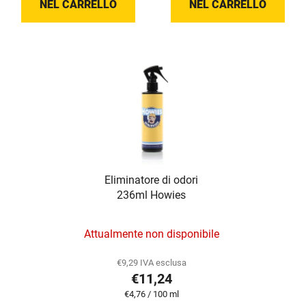
i
NEL CARRELLO
NEL CARRELLO
5,0
i
su
5
stelle.
Eliminatore di odori
236ml Howies
La
Attualmente non disponibile
valutazione
media
€9,29 IVA esclusa
€11,24
del
Prezzo
€4,76 / 100 ml
prodotto
della