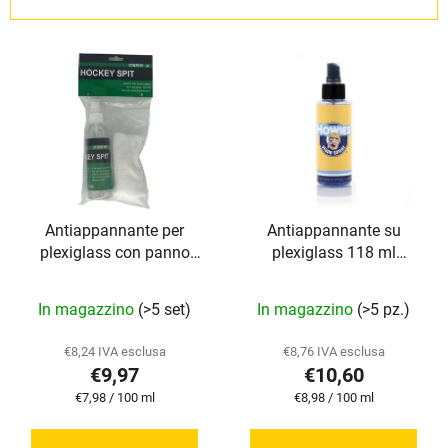
n
a
E
m
l
e
e
n
n
t
c
o
o
d
d
e
Antiappannante per
Antiappannante su
e
i
plexiglass con panno
plexiglass 118 ml
i
p
125 ml TronX
Howies
p
r
La
In magazzino
(>5 set)
In magazzino
(>5 pz.)
r
o
valutazione
o
d
media
€8,24 IVA esclusa
€8,76 IVA esclusa
d
o
€9,97
€10,60
del
o
t
Prezzo
Prezzo
€7,98 / 100 ml
€8,98 / 100 ml
prodotto
t
della
della
t
è
misura:
misura:
t