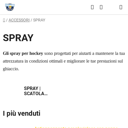
Vai
Ricerca
al
CARRELLO
contenuto
Casa
/
ACCESSORI
/
SPRAY
DELLA
SPESA
SPRAY
Gli spray per hockey
sono progettati per aiutarti a mantenere la tua
attrezzatura in condizioni ottimali e migliorare le tue prestazioni sul
ghiaccio.
SPRAY |
SCATOLA
INTERA
I più venduti