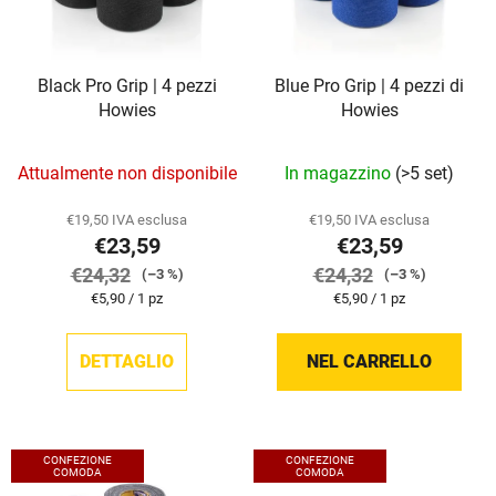
c
o
o
d
d
e
Black Pro Grip | 4 pezzi
Blue Pro Grip | 4 pezzi di
e
i
Howies
Howies
i
p
p
r
Attualmente non disponibile
In magazzino
(>5 set)
r
o
o
d
€19,50 IVA esclusa
€19,50 IVA esclusa
d
o
€23,59
€23,59
o
t
€24,32
€24,32
(–3 %)
(–3 %)
t
t
Prezzo
Prezzo
€5,90 / 1 pz
€5,90 / 1 pz
t
della
della
i
misura:
misura:
i
DETTAGLIO
NEL CARRELLO
CONFEZIONE
CONFEZIONE
COMODA
COMODA