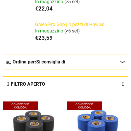
In magazzino
(>5 set)
€22,04
Green Pro Grip | 4 pezzi di Howies
In magazzino
(>5 set)
€23,59
O
Ordina per:
Si consiglia di
r
d
i
FILTRO APERTO
n
a
E
m
CONFEZIONE
CONFEZIONE
l
COMODA
COMODA
e
e
n
n
t