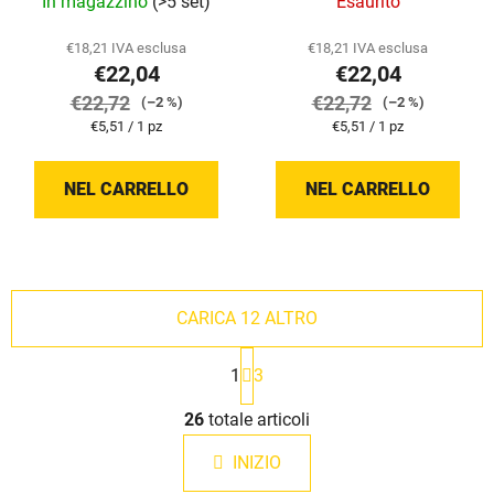
In magazzino
(>5 set)
Esaurito
€18,21 IVA esclusa
€18,21 IVA esclusa
€22,04
€22,04
€22,72
€22,72
(–2 %)
(–2 %)
Prezzo
Prezzo
€5,51 / 1 pz
€5,51 / 1 pz
della
della
misura:
misura:
NEL CARRELLO
NEL CARRELLO
CARICA 12 ALTRO
P
1
3
a
g
C
i
26
totale articoli
o
n
n
a
INIZIO
t
z