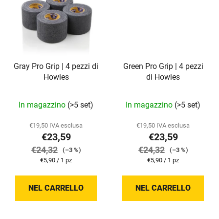
Gray Pro Grip | 4 pezzi di
Green Pro Grip | 4 pezzi
Howies
di Howies
In magazzino
(>5 set)
In magazzino
(>5 set)
€19,50 IVA esclusa
€19,50 IVA esclusa
€23,59
€23,59
€24,32
€24,32
(–3 %)
(–3 %)
Prezzo
Prezzo
€5,90 / 1 pz
€5,90 / 1 pz
della
della
misura:
misura:
NEL CARRELLO
NEL CARRELLO