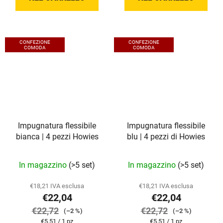
CONFEZIONE
CONFEZIONE
COMODA
COMODA
Impugnatura flessibile
Impugnatura flessibile
bianca | 4 pezzi Howies
blu | 4 pezzi di Howies
In magazzino
(>5 set)
In magazzino
(>5 set)
€18,21 IVA esclusa
€18,21 IVA esclusa
€22,04
€22,04
€22,72
€22,72
(–2 %)
(–2 %)
Prezzo
Prezzo
€5,51 / 1 pz
€5,51 / 1 pz