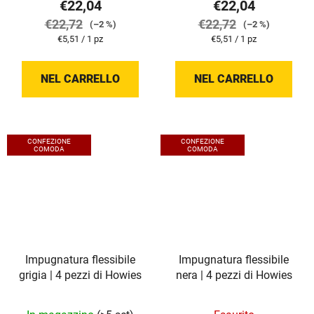
€22,04
€22,04
€22,72
€22,72
(–2 %)
(–2 %)
Prezzo
Prezzo
€5,51 / 1 pz
€5,51 / 1 pz
della
della
misura:
misura:
NEL CARRELLO
NEL CARRELLO
CONFEZIONE
CONFEZIONE
COMODA
COMODA
Impugnatura flessibile
Impugnatura flessibile
grigia | 4 pezzi di Howies
nera | 4 pezzi di Howies