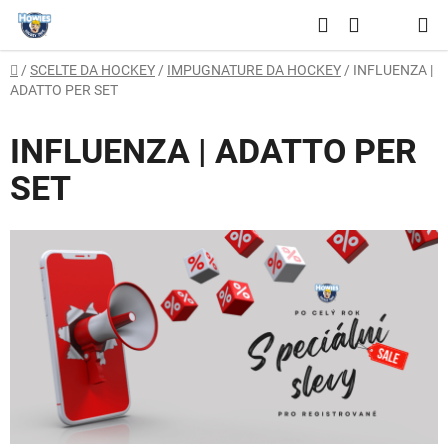
Vai
Ricerca
al
CARRELLO
contenuto
Casa
/
SCELTE DA HOCKEY
/
IMPUGNATURE DA HOCKEY
/
INFLUENZA |
DELLA
ADATTO PER SET
SPESA
INFLUENZA | ADATTO PER
SET