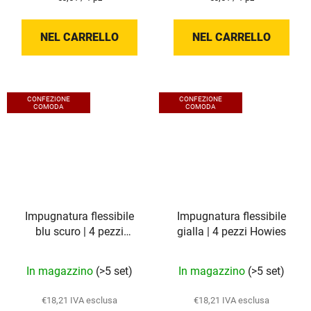
della
della
misura:
misura:
NEL CARRELLO
NEL CARRELLO
CONFEZIONE
CONFEZIONE
COMODA
COMODA
Impugnatura flessibile
Impugnatura flessibile
blu scuro | 4 pezzi
gialla | 4 pezzi Howies
Howies
In magazzino
(>5 set)
In magazzino
(>5 set)
€18,21 IVA esclusa
€18,21 IVA esclusa