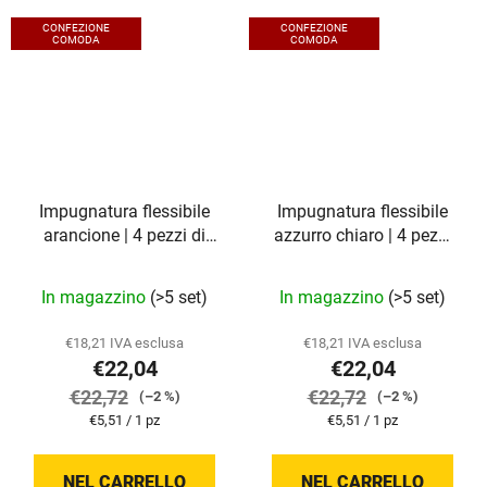
CONFEZIONE
CONFEZIONE
COMODA
COMODA
Impugnatura flessibile
Impugnatura flessibile
arancione | 4 pezzi di
azzurro chiaro | 4 pezzi
Howies
Howies
In magazzino
(>5 set)
In magazzino
(>5 set)
€18,21 IVA esclusa
€18,21 IVA esclusa
€22,04
€22,04
€22,72
€22,72
(–2 %)
(–2 %)
Prezzo
Prezzo
€5,51 / 1 pz
€5,51 / 1 pz
della
della
misura:
misura:
NEL CARRELLO
NEL CARRELLO