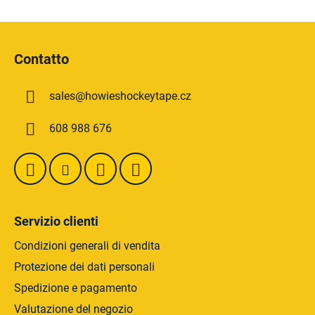
r
i
o
o
P
l
n
i
e
l
Contatto
i
è
d
d
e
sales
@
howieshockeytape.cz
i
l
p
l
608 988 676
a
'
g
e
l
i
e
n
n
a
c
Servizio clienti
o
Condizioni generali di vendita
Protezione dei dati personali
Spedizione e pagamento
Valutazione del negozio