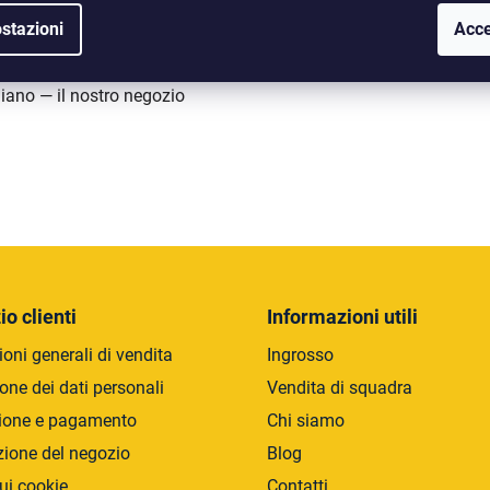
disponibile in
stazioni
Acce
liano — il nostro negozio
C
o
n
t
r
io clienti
Informazioni utili
o
oni generali di vendita
Ingrosso
l
l
one dei dati personali
Vendita di squadra
i
ione e pagamento
Chi siamo
d
zione del negozio
Blog
e
l
ui cookie
Contatti