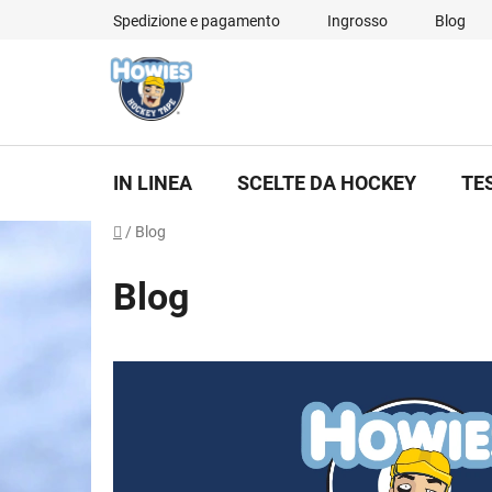
Vai
Spedizione e pagamento
Ingrosso
Blog
al
contenuto
IN LINEA
SCELTE DA HOCKEY
TE
Casa
/
Blog
Blog
E
l
e
n
c