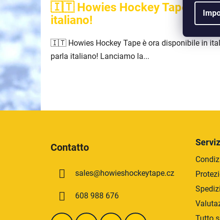
🇮🇹 Howies Hockey Tape è ora 
Impo
italiano!
🇮🇹 Howies Hockey Tape è ora disponibile in ita
parla italiano! Lanciamo la...
P
i
Serviz
Contatto
è
Condizi
d
sales
@
howieshockeytape.cz
Protezi
i
p
Spediz
608 988 676
a
Valuta
g
Tutto s