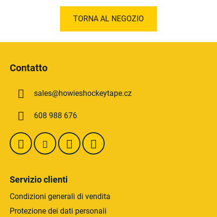
TORNA AL NEGOZIO
P
i
Contatto
è
d
sales
@
howieshockeytape.cz
i
p
608 988 676
a
g
i
n
a
Servizio clienti
Condizioni generali di vendita
Protezione dei dati personali