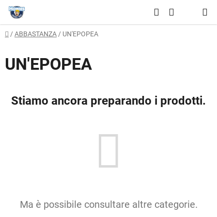
Vai
Ricerca
al
CARRELLO
contenuto
Casa
/
ABBASTANZA
/
UN'EPOPEA
DELLA
SPESA
UN'EPOPEA
Stiamo ancora preparando i prodotti.
Ma è possibile consultare altre categorie.