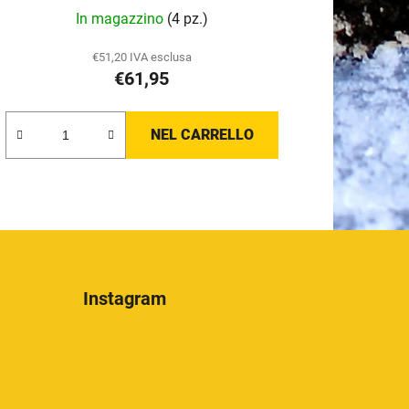
t
In magazzino
(4 pz.)
i
€51,20 IVA esclusa
€61,95
NEL CARRELLO
Instagram