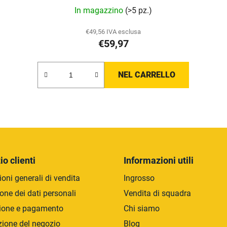
La
In magazzino
(>5 pz.)
valutazione
media
€49,56 IVA esclusa
€59,97
del
prodotto
è
NEL CARRELLO
5,0
su
5
C
stelle.
o
n
t
r
io clienti
Informazioni utili
o
oni generali di vendita
Ingrosso
l
l
one dei dati personali
Vendita di squadra
i
ione e pagamento
Chi siamo
d
zione del negozio
Blog