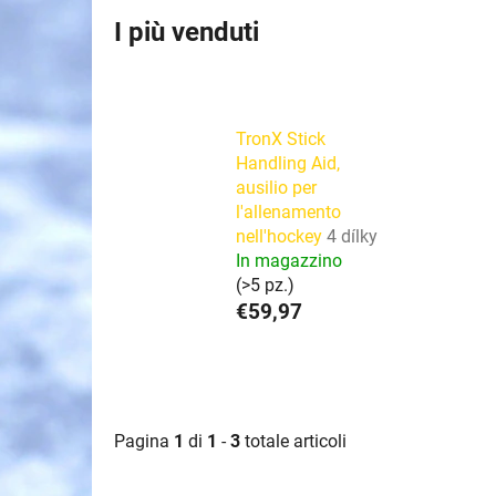
I più venduti
TronX Stick
Handling Aid,
ausilio per
l'allenamento
nell'hockey
4 dílky
In magazzino
(>5 pz.)
€59,97
Pagina
1
di
1
-
3
totale articoli