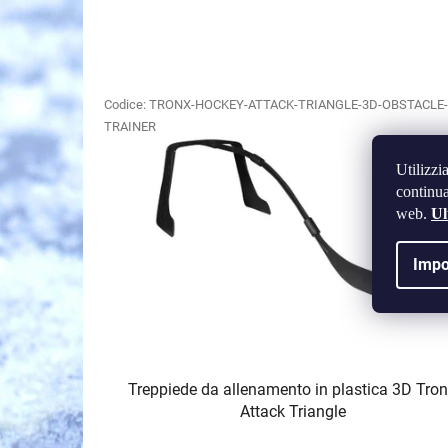
E
l
Codice:
TRONX-HOCKEY-ATTACK-TRIANGLE-3D-OBSTACLE-
TRAINER
e
n
Utilizzi
c
continua
o
web.
Ul
d
e
Impo
i
p
r
o
Treppiede da allenamento in plastica 3D Tro
d
Attack Triangle
o