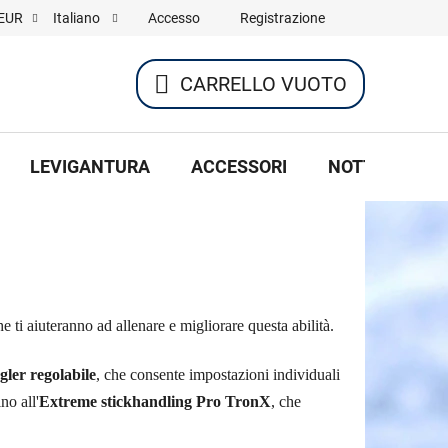
Accesso
Registrazione
EUR
Italiano
CARRELLO VUOTO
CARRELLO
DELLA
LEVIGANTURA
ACCESSORI
NOTTE DI HOC
SPESA
e ti aiuteranno ad allenare e migliorare questa abilità.
ler regolabile
, che consente impostazioni individuali
no all'
Extreme stickhandling Pro TronX
, che