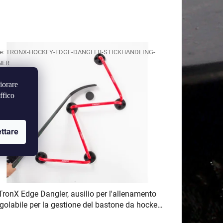
i
n
a
m
e:
TRONX-HOCKEY-EDGE-DANGLER-STICKHANDLING-
e
NER
n
t
iorare
o
ffico
d
e
ttare
i
p
r
o
d
TronX Edge Dangler, ausilio per l'allenamento
o
egolabile per la gestione del bastone da hockey
t
4 dílky, každý 51 cm, celková délka 204 cm