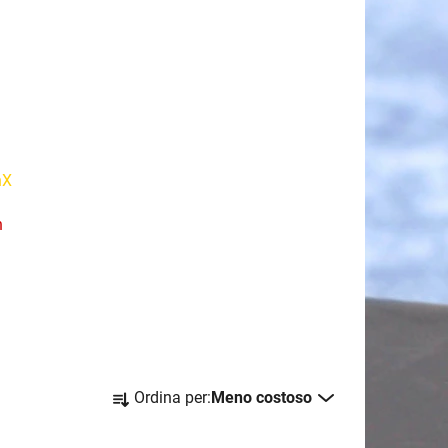
nX
n
O
Ordina per:
Meno costoso
r
d