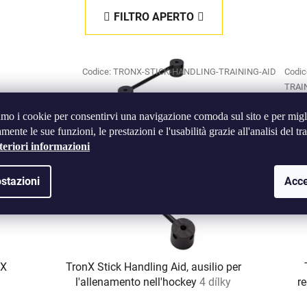
FILTRO APERTO
Codice:
TRONX-STICK-HANDLING-TRAINING-AID
Codic
TRAI
amo i cookie per consentirvi una navigazione comoda sul sito e per migl
mente le sue funzioni, le prestazioni e l'usabilità grazie all'analisi del tra
teriori informazioni
stazioni
Acce
nX
TronX Stick Handling Aid, ausilio per
l'allenamento nell'hockey
4 dílky
r