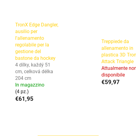
TronX Edge Dangler,
ausilio per
l'allenamento
Treppiede da
regolabile per la
allenamento in
gestione del
plastica 3D Tro
bastone da hockey
Attack Triangle
4 dílky, každý 51
Attualmente no
cm, celková délka
disponibile
204 cm
€59,97
In magazzino
(4 pz.)
€61,95