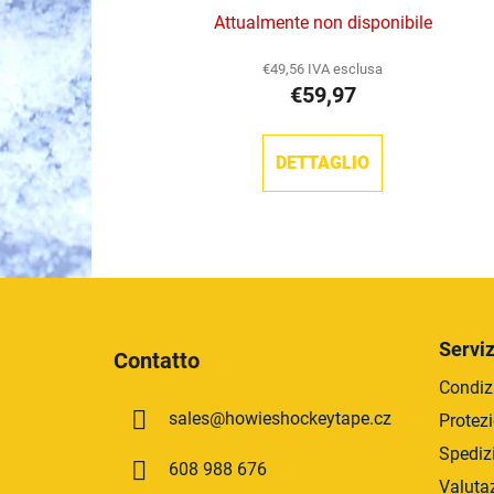
t
Attualmente non disponibile
t
i
€49,56 IVA esclusa
€59,97
DETTAGLIO
P
i
Serviz
Contatto
è
Condizi
d
sales
@
howieshockeytape.cz
Protezi
i
p
Spediz
608 988 676
a
Valuta