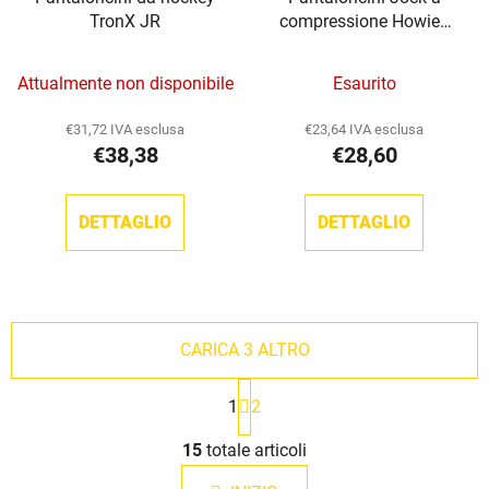
TronX JR
compressione Howies
Pro
Attualmente non disponibile
Esaurito
€31,72 IVA esclusa
€23,64 IVA esclusa
€38,38
€28,60
DETTAGLIO
DETTAGLIO
CARICA 3 ALTRO
P
1
2
a
g
C
i
15
totale articoli
o
n
n