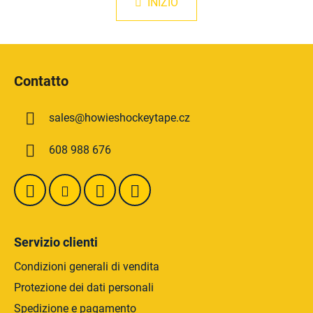
a
INIZIO
t
z
r
i
o
o
P
l
n
i
e
l
Contatto
i
è
d
d
e
sales
@
howieshockeytape.cz
i
l
p
l
608 988 676
a
'
g
e
l
i
e
n
n
a
c
Servizio clienti
o
Condizioni generali di vendita
Protezione dei dati personali
Spedizione e pagamento