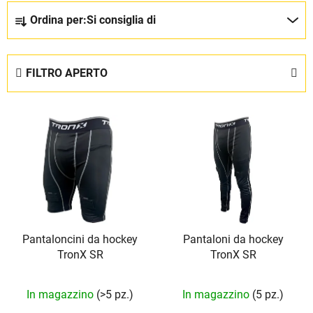
O
Ordina per:
Si consiglia di
r
d
i
FILTRO APERTO
n
a
E
m
l
e
e
n
n
t
c
o
o
d
d
e
Pantaloncini da hockey
Pantaloni da hockey
e
i
TronX SR
TronX SR
i
p
p
r
La
In magazzino
(>5 pz.)
In magazzino
(5 pz.)
r
o
valutazione