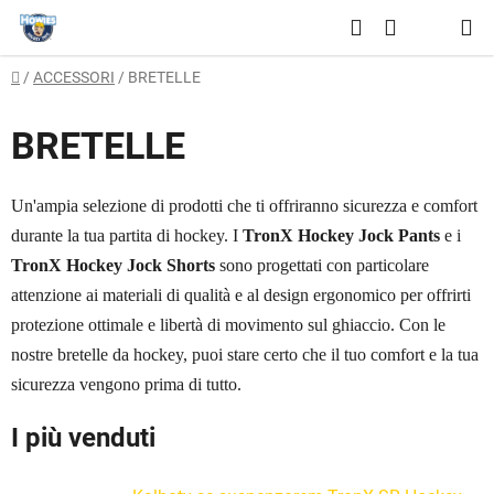
Vai
Ricerca
al
CARRELLO
contenuto
Casa
/
ACCESSORI
/
BRETELLE
DELLA
SPESA
BRETELLE
Un'ampia selezione di prodotti che ti offriranno sicurezza e comfort
durante la tua partita di hockey. I
TronX Hockey Jock Pants
e i
TronX Hockey Jock Shorts
sono progettati con particolare
attenzione ai materiali di qualità e al design ergonomico per offrirti
protezione ottimale e libertà di movimento sul ghiaccio. Con le
nostre bretelle da hockey, puoi stare certo che il tuo comfort e la tua
sicurezza vengono prima di tutto.
I più venduti