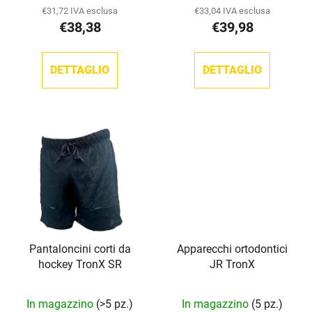
o
d
media
€31,72 IVA esclusa
€33,04 IVA esclusa
d
o
€38,38
€39,98
del
o
t
prodotto
t
t
è
DETTAGLIO
DETTAGLIO
t
i
5,0
i
su
5
stelle.
Pantaloncini corti da
Apparecchi ortodontici
hockey TronX SR
JR TronX
In magazzino
(>5 pz.)
In magazzino
(5 pz.)