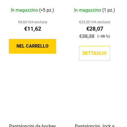
Shorts - Poškozený obal
In magazzino
(>5 pz.)
In magazzino
(1 pz.)
€9,60 IVA esclusa
€23,20 IVA esclusa
€11,62
€28,07
€38,38
(–26 %)
NEL CARRELLO
DETTAGLIO
Pantaloncini da hockey
Pantaloncini Jock a