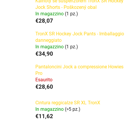
Kalhoty se suspenzorem TronX SR Hockey
Jock Shorts - Poškozený obal
In magazzino
(1 pz.)
€28,07
TronX SR Hockey Jock Pants - Imballaggio
danneggiato
In magazzino
(1 pz.)
€34,90
Pantaloncini Jock a compressione Howies
Pro
Esaurito
€28,60
Cintura reggicalze SR XL TronX
In magazzino
(>5 pz.)
€11,62