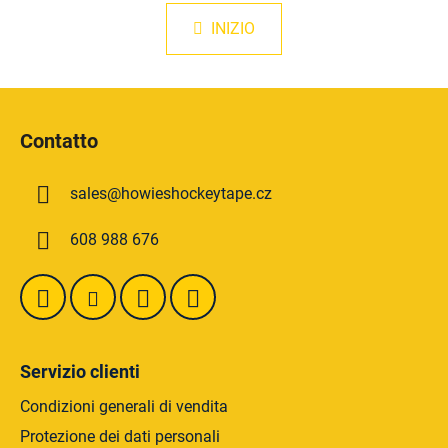
n
n
a
INIZIO
t
z
r
i
o
o
P
l
n
i
e
l
Contatto
i
è
d
d
e
sales
@
howieshockeytape.cz
i
l
p
l
608 988 676
a
'
g
e
l
i
e
n
n
a
c
Servizio clienti
o
Condizioni generali di vendita
Protezione dei dati personali