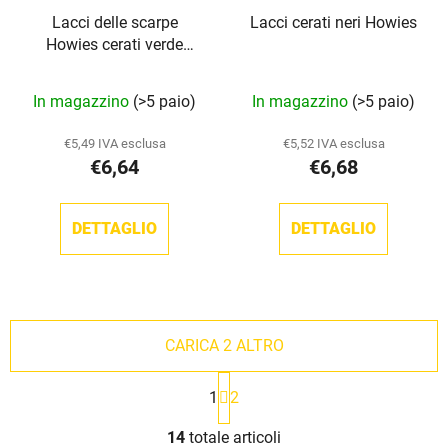
Lacci delle scarpe
Lacci cerati neri Howies
Howies cerati verde
scuro
La
In magazzino
(>5 paio)
In magazzino
(>5 paio)
valutazione
media
€5,49 IVA esclusa
€5,52 IVA esclusa
€6,64
€6,68
del
prodotto
è
DETTAGLIO
DETTAGLIO
5,0
su
5
stelle.
CARICA 2 ALTRO
P
1
2
a
g
C
i
14
totale articoli
o