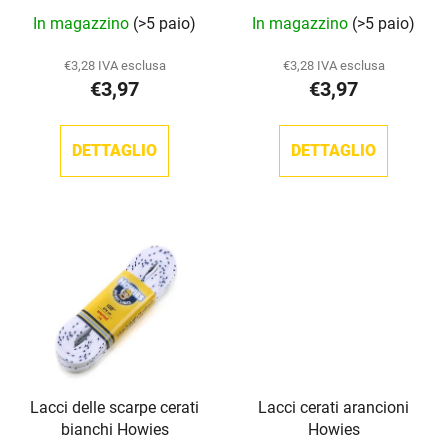
p
r
La
In magazzino
(>5 paio)
In magazzino
(>5 paio)
r
o
valutazione
o
d
media
€3,28 IVA esclusa
€3,28 IVA esclusa
d
o
€3,97
€3,97
del
o
t
prodotto
t
t
è
DETTAGLIO
DETTAGLIO
t
i
5,0
i
su
5
stelle.
Lacci delle scarpe cerati
Lacci cerati arancioni
bianchi Howies
Howies