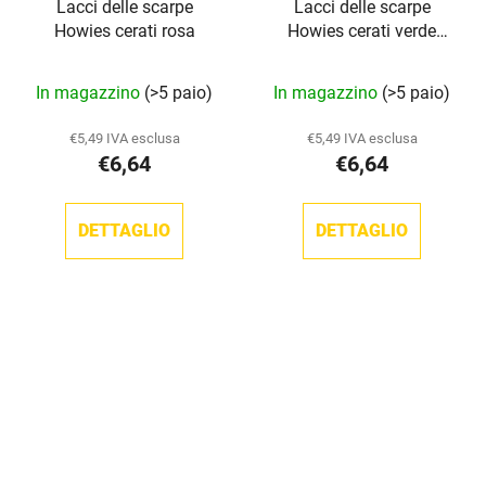
Lacci delle scarpe
Lacci delle scarpe
Howies cerati rosa
Howies cerati verde
chiaro
La
In magazzino
(>5 paio)
In magazzino
(>5 paio)
valutazione
media
€5,49 IVA esclusa
€5,49 IVA esclusa
€6,64
€6,64
del
prodotto
è
DETTAGLIO
DETTAGLIO
5,0
su
5
stelle.