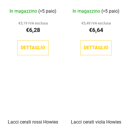
La
In magazzino
(>5 paio)
In magazzino
(>5 paio)
valutazione
media
€5,19 IVA esclusa
€5,49 IVA esclusa
€6,28
€6,64
del
prodotto
è
DETTAGLIO
DETTAGLIO
5,0
su
5
stelle.
Lacci cerati rossi Howies
Lacci cerati viola Howies