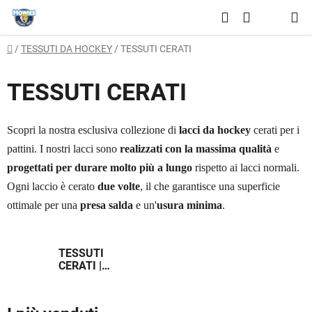
Vai
Ricerca
al
CARRELLO
contenuto
Casa
/
TESSUTI DA HOCKEY
/
TESSUTI CERATI
DELLA
SPESA
TESSUTI CERATI
Scopri la nostra esclusiva collezione di
lacci da hockey
cerati per i
pattini. I nostri lacci sono
realizzati con la massima qualità
e
progettati per durare molto più a lungo
rispetto ai lacci normali.
Ogni laccio è cerato
due volte
, il che garantisce una superficie
ottimale per una
presa salda
e un'
usura minima
.
TESSUTI
CERATI |
SCATOLA
INTERA