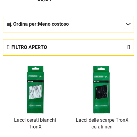
O
Ordina per:
Meno costoso
r
d
i
FILTRO APERTO
n
a
E
m
l
e
e
n
n
t
c
o
o
d
d
e
Lacci cerati bianchi
Lacci delle scarpe TronX
e
i
TronX
cerati neri
i
p