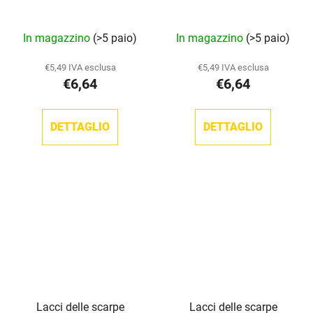
La
In magazzino
(>5 paio)
In magazzino
(>5 paio)
valutazione
media
€5,49 IVA esclusa
€5,49 IVA esclusa
€6,64
€6,64
del
prodotto
è
DETTAGLIO
DETTAGLIO
5,0
su
5
stelle.
Lacci delle scarpe
Lacci delle scarpe