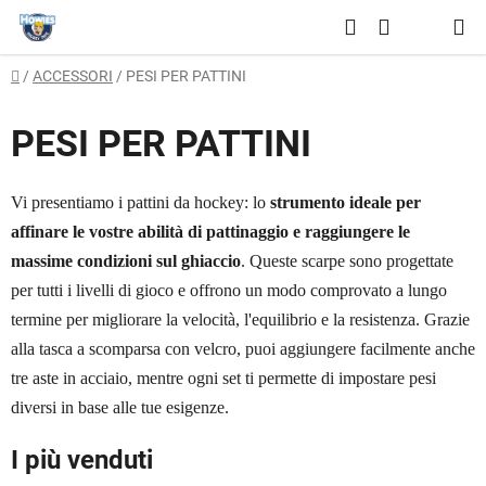
Vai
Ricerca
al
CARRELLO
contenuto
Casa
/
ACCESSORI
/
PESI PER PATTINI
DELLA
SPESA
PESI PER PATTINI
Vi presentiamo i pattini da hockey: lo
strumento ideale per
affinare le vostre abilità di pattinaggio e raggiungere le
massime condizioni sul ghiaccio
. Queste scarpe sono progettate
per tutti i livelli di gioco e offrono un modo comprovato a lungo
termine per migliorare la velocità, l'equilibrio e la resistenza. Grazie
alla tasca a scomparsa con velcro, puoi aggiungere facilmente anche
tre aste in acciaio, mentre ogni set ti permette di impostare pesi
diversi in base alle tue esigenze.
I più venduti