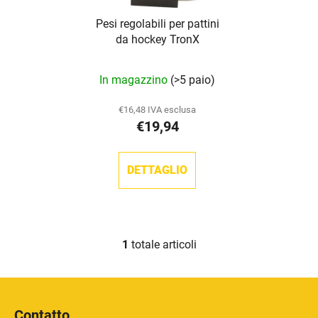
d
e
Pesi regolabili per pattini
e
i
da hockey TronX
i
p
p
r
La
In magazzino
(>5 paio)
r
o
valutazione
o
d
media
€16,48 IVA esclusa
d
o
€19,94
del
o
t
prodotto
t
t
è
DETTAGLIO
t
i
5,0
i
su
5
stelle.
1
totale articoli
C
o
n
P
t
i
r
Contatto