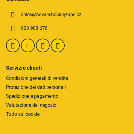
è
o
d
l
sales
@
howieshockeytape.cz
i
l
i
p
608 988 676
d
a
e
g
l
i
l
n
'
a
e
Servizio clienti
l
e
Condizioni generali di vendita
n
Protezione dei dati personali
c
Spedizione e pagamento
o
Valutazione del negozio
Tutto sui cookie