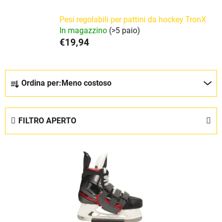
Pesi regolabili per pattini da hockey TronX
In magazzino
(>5 paio)
€19,94
O
Ordina per:
Meno costoso
r
d
i
FILTRO APERTO
n
a
E
m
l
e
e
n
n
t
c
o
o
d