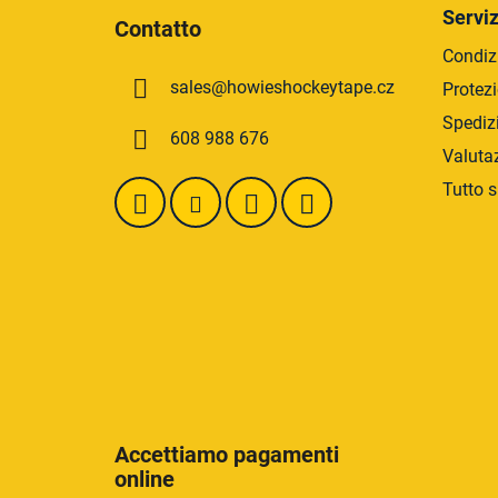
i
Serviz
Contatto
è
Condizi
d
sales
@
howieshockeytape.cz
Protezi
i
p
Spediz
608 988 676
a
Valuta
g
Tutto s
i
n
a
Accettiamo pagamenti
online