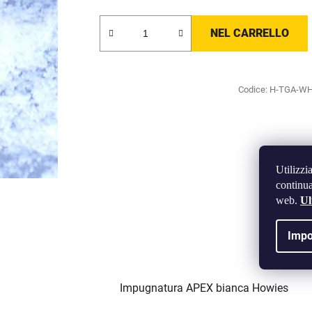
NEL CARRELLO
Codice:
H-TGA-W
Utilizzi
continua
web.
Ul
Impo
Impugnatura APEX bianca Howies