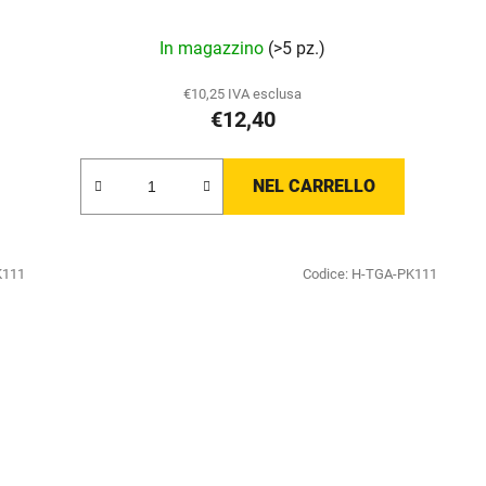
In magazzino
(>5 pz.)
€10,25 IVA esclusa
€12,40
NEL CARRELLO
K111
Codice:
H-TGA-PK111