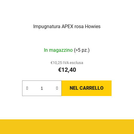
Impugnatura APEX rosa Howies
In magazzino
(>5 pz.)
€10,25 IVA esclusa
€12,40
NEL CARRELLO
C
o
n
t