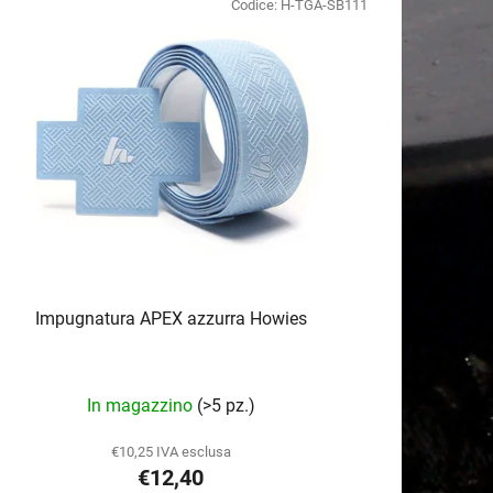
Codice:
H-TGA-SB111
e
n
t
o
d
e
i
p
r
o
d
Impugnatura APEX azzurra Howies
o
t
t
In magazzino
(>5 pz.)
i
€10,25 IVA esclusa
€12,40