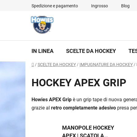
Vai
Spedizione e pagamento
Ingrosso
Blog
al
contenuto
IN LINEA
SCELTE DA HOCKEY
TE
Casa
/
SCELTE DA HOCKEY
/
IMPUGNATURE DA HOCKEY
/
HOCKEY APEX GRIP
Howies APEX Grip
è un grip tape di nuova gene
grazie al
retro completamente adesivo
presa per
MANOPOLE HOCKEY
APEX | SCATOLA