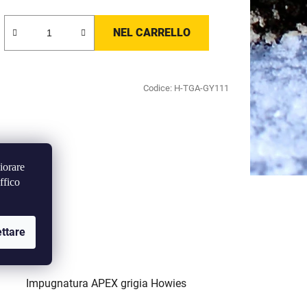
NEL CARRELLO
Codice:
H-TGA-GY111
iorare
ffico
ttare
Impugnatura APEX grigia Howies