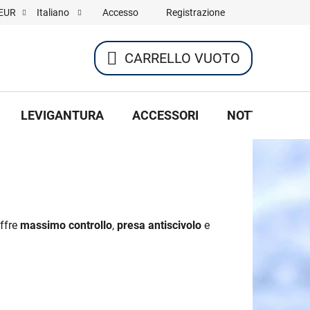
Accesso
Registrazione
EUR
Italiano
CARRELLO VUOTO
CARRELLO
DELLA
LEVIGANTURA
ACCESSORI
NOTTE DI HOC
SPESA
Offre
massimo controllo
,
presa antiscivolo
e