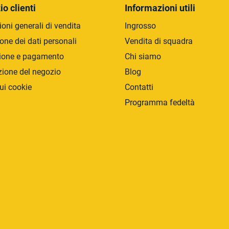
r
io clienti
Informazioni utili
o
oni generali di vendita
Ingrosso
l
l
one dei dati personali
Vendita di squadra
i
ione e pagamento
Chi siamo
d
zione del negozio
Blog
e
l
ui cookie
Contatti
l
Programma fedeltà
'
e
l
e
n
c
o