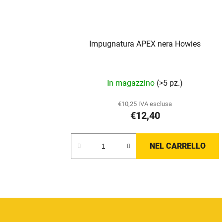
Impugnatura APEX nera Howies
In magazzino
(>5 pz.)
€10,25 IVA esclusa
€12,40
NEL CARRELLO
P