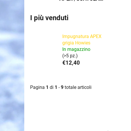
INTERA
I più venduti
Impugnatura APEX
grigia Howies
In magazzino
(>5 pz.)
€12,40
Pagina
1
di
1
-
9
totale articoli
E