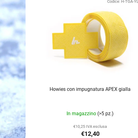
l
Codice:
H-TGA-Y
e
n
c
o
d
e
i
p
r
o
Howies con impugnatura APEX gialla
d
o
t
In magazzino
(>5 pz.)
t
i
€10,25 IVA esclusa
€12,40