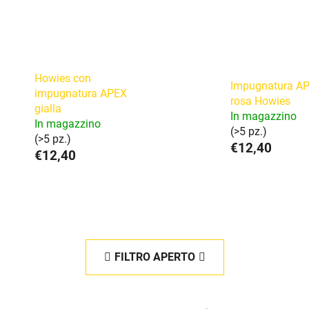
Howies con
Impugnatura A
impugnatura APEX
rosa Howies
gialla
In magazzino
In magazzino
(>5 pz.)
(>5 pz.)
€12,40
€12,40
FILTRO APERTO