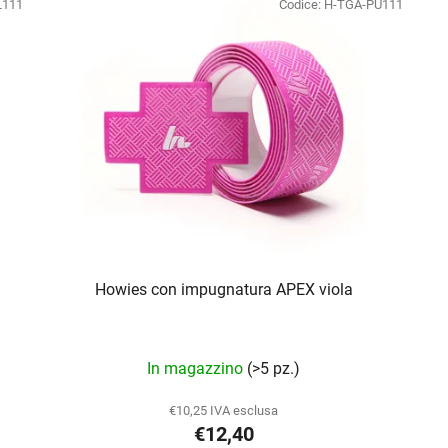
L111
Codice:
H-TGA-PU111
Howies con impugnatura APEX viola
In magazzino
(>5 pz.)
€10,25 IVA esclusa
€12,40