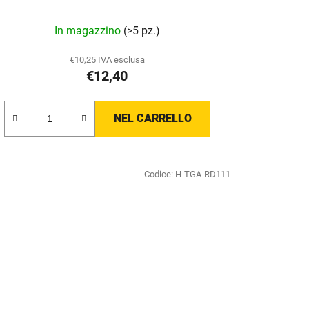
In magazzino
(>5 pz.)
€10,25 IVA esclusa
€12,40
NEL CARRELLO
Codice:
H-TGA-RD111