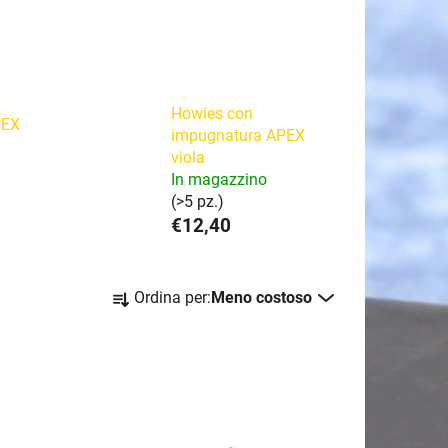
Howies con
PEX
impugnatura APEX
viola
In magazzino
(>5 pz.)
€12,40
O
Ordina per:
Meno costoso
r
d
i
n
a
m