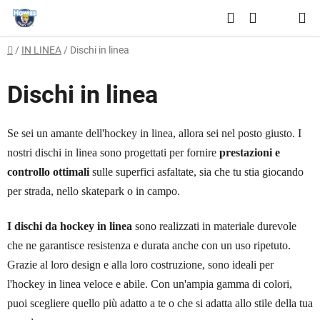
Vai
Ricerca
al
CARRELLO
contenuto
Casa
/
IN LINEA
/
Dischi in linea
DELLA
SPESA
Dischi in linea
Se sei un amante dell'hockey in linea, allora sei nel posto giusto. I
nostri dischi in linea sono progettati per fornire
prestazioni e
controllo ottimali
sulle superfici asfaltate, sia che tu stia giocando
per strada, nello skatepark o in campo.
I dischi da hockey in linea
sono realizzati in materiale durevole
che ne garantisce resistenza e durata anche con un uso ripetuto.
Grazie al loro design e alla loro costruzione, sono ideali per
l'hockey in linea veloce e abile. Con un'ampia gamma di colori,
puoi scegliere quello più adatto a te o che si adatta allo stile della tua