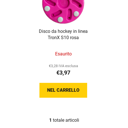
n
t
c
o
o
d
d
e
Disco da hockey in linea
e
i
TronX S10 rosa
i
p
p
r
Esaurito
r
o
o
d
€3,28 IVA esclusa
d
o
€3,97
o
t
t
t
NEL CARRELLO
t
i
i
1
totale articoli
C