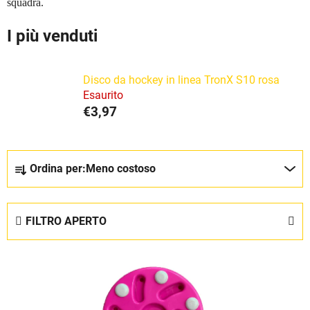
squadra.
I più venduti
Disco da hockey in linea TronX S10 rosa
Esaurito
€3,97
O
Ordina per:
Meno costoso
r
d
i
FILTRO APERTO
n
a
E
m
l
e
e
n