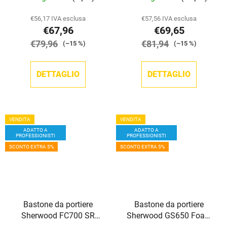
€56,17 IVA esclusa
€57,56 IVA esclusa
€67,96
€69,65
€79,96
€81,94
(–15 %)
(–15 %)
DETTAGLIO
DETTAGLIO
VENDITA
VENDITA
ADATTO A
ADATTO A
PROFESSIONISTI
PROFESSIONISTI
SCONTO EXTRA 5%
SCONTO EXTRA 5%
Bastone da portiere
Bastone da portiere
Sherwood FC700 SR
Sherwood GS650 Foam
Foam Core
Core SR