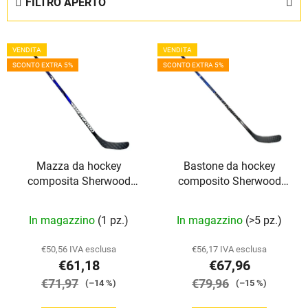
FILTRO APERTO
n
a
E
m
VENDITA
VENDITA
l
e
SCONTO EXTRA 5%
SCONTO EXTRA 5%
e
n
n
t
c
o
o
d
d
e
Mazza da hockey
Bastone da hockey
e
i
composita Sherwood
composito Sherwood
i
p
Code Rival Grip YTH
Code Prime II Grip SR
p
r
In magazzino
(1 pz.)
In magazzino
(>5 pz.)
r
o
o
d
€50,56 IVA esclusa
€56,17 IVA esclusa
d
o
€61,18
€67,96
o
t
€71,97
€79,96
(–14 %)
(–15 %)
t
t