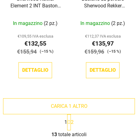
Element 2 INT Bastone
Sherwood Rekker
da portiere
Element 2 SR
In magazzino
(2 pz.)
In magazzino
(2 pz.)
€109,55 IVA esclusa
€112,37 IVA esclusa
€132,55
€135,97
€155,94
€159,96
(–15 %)
(–15 %)
DETTAGLIO
DETTAGLIO
CARICA 1 ALTRO
P
1
2
a
g
C
i
13
totale articoli
o