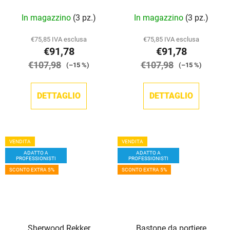
(naturale/rosso)
In magazzino
(3 pz.)
In magazzino
(3 pz.)
€75,85 IVA esclusa
€75,85 IVA esclusa
€91,78
€91,78
€107,98
€107,98
(–15 %)
(–15 %)
DETTAGLIO
DETTAGLIO
VENDITA
VENDITA
ADATTO A
ADATTO A
PROFESSIONISTI
PROFESSIONISTI
SCONTO EXTRA 5%
SCONTO EXTRA 5%
Sherwood Rekker
Bastone da portiere