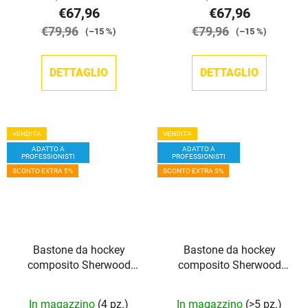
€67,96
€67,96
€79,96
€79,96
(–15 %)
(–15 %)
DETTAGLIO
DETTAGLIO
VENDITA
VENDITA
ADATTO A
ADATTO A
PROFESSIONISTI
PROFESSIONISTI
SCONTO EXTRA 5%
SCONTO EXTRA 5%
Bastone da hockey
Bastone da hockey
composito Sherwood
composito Sherwood
Rekker XT PRO GRIP JR
Rekker XT PRO GRIP SR
In magazzino
(4 pz.)
In magazzino
(>5 pz.)