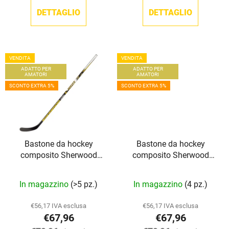
t
i
DETTAGLIO
DETTAGLIO
i
VENDITA
VENDITA
ADATTO PER
ADATTO PER
AMATORI
AMATORI
SCONTO EXTRA 5%
SCONTO EXTRA 5%
Bastone da hockey
Bastone da hockey
composito Sherwood
composito Sherwood
Rekker XT Grip INT
Rekker XT Grip JR
In magazzino
(>5 pz.)
In magazzino
(4 pz.)
€56,17 IVA esclusa
€56,17 IVA esclusa
€67,96
€67,96