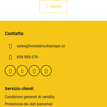
n
n
a
INIZIO
t
z
r
i
o
o
P
l
n
i
e
l
Contatto
i
è
d
d
e
sales
@
howieshockeytape.cz
i
l
p
l
608 988 676
a
'
g
e
l
i
e
n
n
a
c
Servizio clienti
o
Condizioni generali di vendita
Protezione dei dati personali