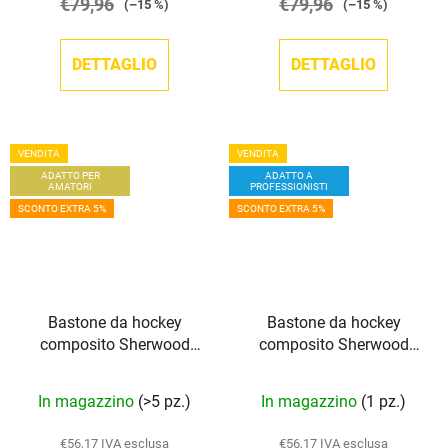
€79,96
€79,96
(–15 %)
(–15 %)
DETTAGLIO
DETTAGLIO
VENDITA
VENDITA
ADATTO PER
ADATTO A
AMATORI
PROFESSIONISTI
SCONTO EXTRA 5%
SCONTO EXTRA 5%
Bastone da hockey
Bastone da hockey
composito Sherwood
composito Sherwood
Rekker XT Grip SR
Rekker XT PRO GRIP INT
In magazzino
(>5 pz.)
In magazzino
(1 pz.)
€56,17 IVA esclusa
€56,17 IVA esclusa