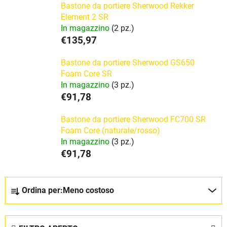
Bastone da portiere Sherwood Rekker
Element 2 SR
In magazzino
(2 pz.)
€135,97
Bastone da portiere Sherwood GS650
Foam Core SR
In magazzino
(3 pz.)
€91,78
Bastone da portiere Sherwood FC700 SR
Foam Core (naturale/rosso)
In magazzino
(3 pz.)
€91,78
O
Ordina per:
Meno costoso
r
d
i