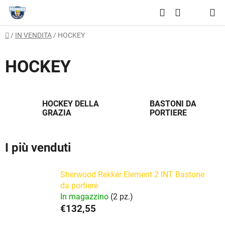
Vai
Ricerca
al
CARRELLO
contenuto
Casa
/
IN VENDITA
/
HOCKEY
DELLA
SPESA
HOCKEY
HOCKEY DELLA
BASTONI DA
GRAZIA
PORTIERE
I più venduti
Sherwood Rekker Element 2 INT Bastone
da portiere
In magazzino
(2 pz.)
€132,55