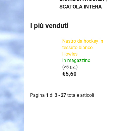
SCATOLA INTERA
I più venduti
Nastro da hockey in
tessuto bianco
Howies
In magazzino
(>5 pz.)
€5,60
Pagina
1
di
3
-
27
totale articoli