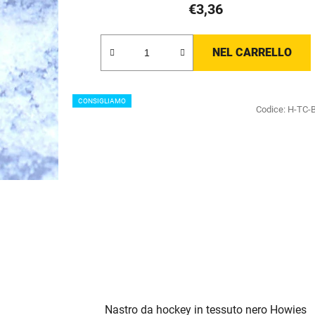
€3,36
del
prodotto
è
NEL CARRELLO
5,0
su
5
CONSIGLIAMO
Codice:
H-TC-
stelle.
Nastro da hockey in tessuto nero Howies