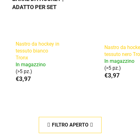
ADATTO PER SET
Nastro da hockey in
Nastro da hocke
tessuto bianco
tessuto nero Tr
Tronx
In magazzino
In magazzino
(>5 pz.)
(>5 pz.)
€3,97
€3,97
FILTRO APERTO