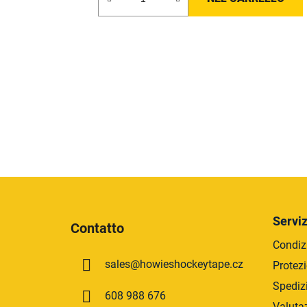
P
i
Serviz
Contatto
è
Condizi
d
sales
@
howieshockeytape.cz
Protezi
i
p
Spediz
608 988 676
Valuta