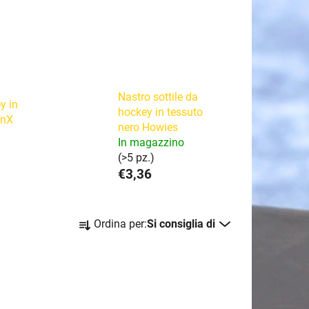
Nastro sottile da
y in
hockey in tessuto
onX
nero Howies
In magazzino
(>5 pz.)
€3,36
O
Ordina per:
Si consiglia di
r
d
i
n
a