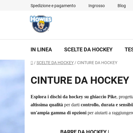
Vai
Spedizione e pagamento
Ingrosso
Blog
al
contenuto
IN LINEA
SCELTE DA HOCKEY
TE
Casa
/
SCELTE DA HOCKEY
/
CINTURE DA HOCKEY
CINTURE DA HOCKEY
Esplora i dischi da hockey su ghiaccio Pike
, progett
altissima qualità
per darti
controllo, durata e sensibil
un'ampia gamma di opzioni
per aiutarti a raggiunge
BARRE DA HOCKEY |