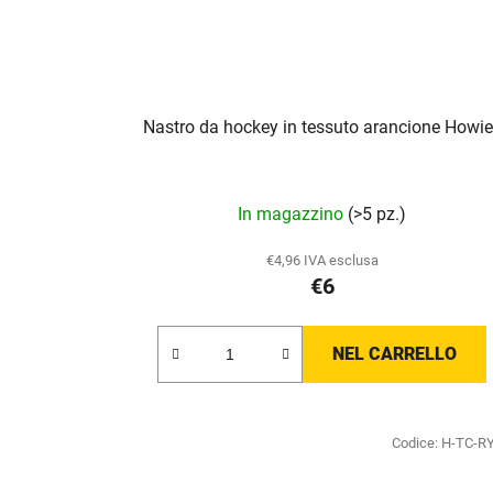
Nastro da hockey in tessuto arancione Howi
In magazzino
(>5 pz.)
€4,96 IVA esclusa
€6
NEL CARRELLO
Codice:
H-TC-R