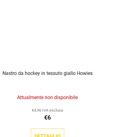
Nastro da hockey in tessuto giallo Howies
La
Attualmente non disponibile
valutazione
media
€4,96 IVA esclusa
€6
del
prodotto
è
DETTAGLIO