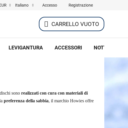
Accesso
Registrazione
EUR
Italiano
CARRELLO VUOTO
CARRELLO
DELLA
LEVIGANTURA
ACCESSORI
NOTTE DI HOC
SPESA
 dischi sono
realizzati con cura con materiali di
la
preferenza della sabbia
, il marchio Howies offre