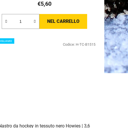
€5,60
del
prodotto
è
NEL CARRELLO
5,0
su
5
IGLIAMO
Codice:
H-TC-B1515
stelle.
Nastro da hockey in tessuto nero Howies | 3,6