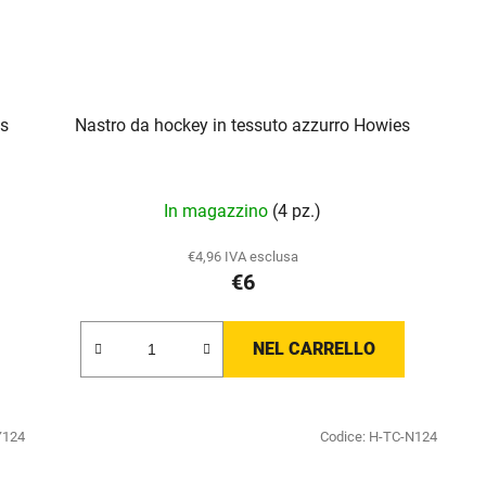
es
Nastro da hockey in tessuto azzurro Howies
In magazzino
(4 pz.)
€4,96 IVA esclusa
€6
NEL CARRELLO
Y124
Codice:
H-TC-N124