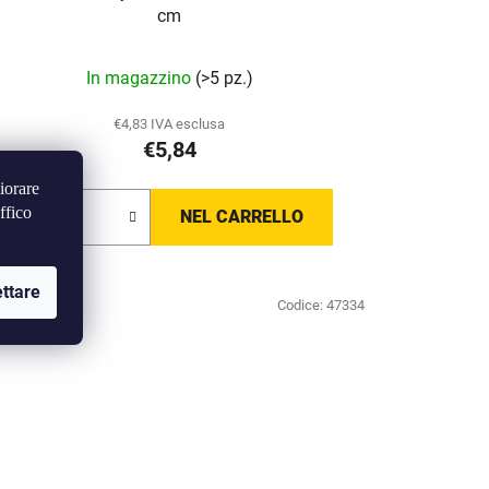
cm
La
In magazzino
(>5 pz.)
valutazione
media
€4,83 IVA esclusa
€5,84
del
prodotto
iorare
è
ffico
NEL CARRELLO
5,0
su
ttare
5
Codice:
47334
stelle.