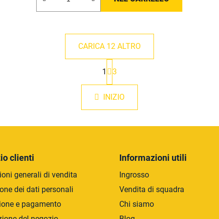
CARICA 12 ALTRO
P
1
3
a
C
g
o
i
n
INIZIO
n
t
a
r
z
i
o
o
l
n
l
e
io clienti
Informazioni utili
i
d
oni generali di vendita
Ingrosso
e
one dei dati personali
Vendita di squadra
l
ione e pagamento
Chi siamo
l
'
zione del negozio
Blog