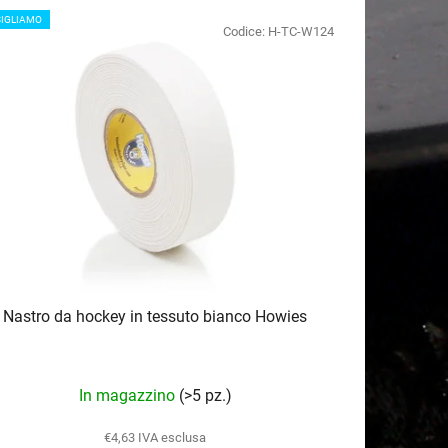
m
IGLIAMO
Codice:
H-TC-W124
e
n
t
o
d
e
i
p
r
o
d
Nastro da hockey in tessuto bianco Howies
o
t
t
La
In magazzino
(>5 pz.)
i
valutazione
media
€4,63 IVA esclusa