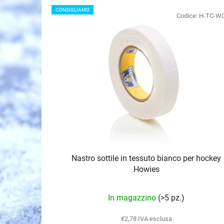
E
CONSIGLIAMO
l
Codice:
H-TC-W
e
n
c
o
d
e
i
p
r
o
Nastro sottile in tessuto bianco per hockey
d
Howies
o
t
La
In magazzino
(>5 pz.)
t
valutazione
i
media
€2,78 IVA esclusa