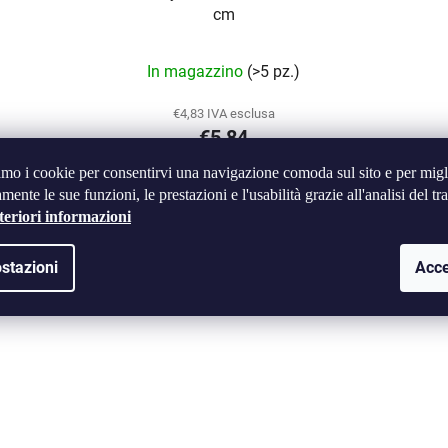
cm
La
In magazzino
(>5 pz.)
valutazione
media
€4,83 IVA esclusa
€5,84
del
prodotto
amo i cookie per consentirvi una navigazione comoda sul sito e per migl
è
mente le sue funzioni, le prestazioni e l'usabilità grazie all'analisi del tra
NEL CARRELLO
5,0
teriori informazioni
su
stazioni
Acce
5
O124
Codice:
H-TC-SB124
stelle.