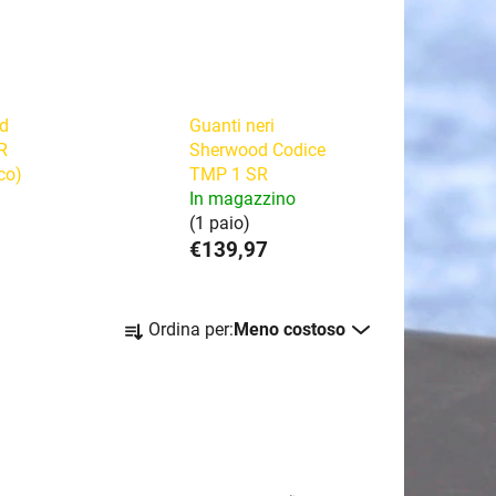
d
Guanti neri
R
Sherwood Codice
co)
TMP 1 SR
In magazzino
(1 paio)
€139,97
O
Ordina per:
Meno costoso
r
d
i
n
a
m