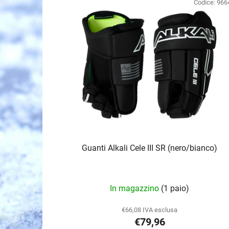
l
Codice:
966
e
n
c
o
d
e
i
p
r
o
Guanti Alkali Cele III SR (nero/bianco)
d
o
t
In magazzino
(1 paio)
t
i
€66,08 IVA esclusa
€79,96