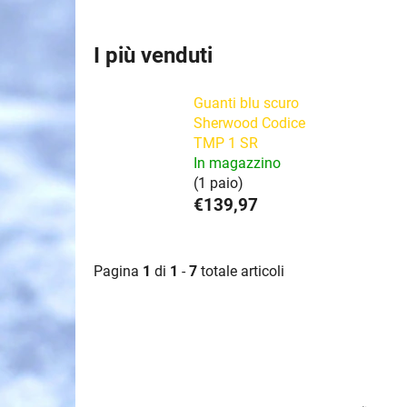
I più venduti
Guanti blu scuro
Sherwood Codice
TMP 1 SR
In magazzino
(1 paio)
€139,97
Pagina
1
di
1
-
7
totale articoli
E