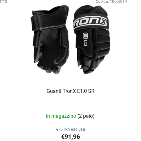
4/13
Codice:
10603/14
Guanti TronX E1.0 SR
In magazzino
(2 paio)
€76 IVA esclusa
€91,96