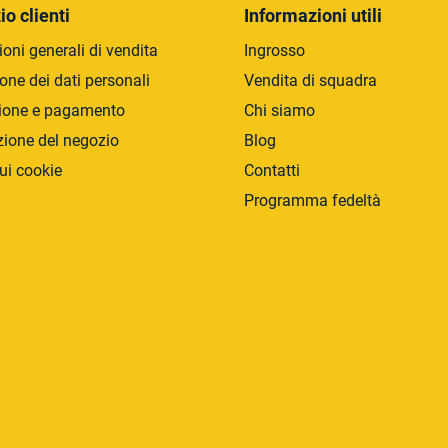
r
io clienti
Informazioni utili
o
oni generali di vendita
Ingrosso
l
l
one dei dati personali
Vendita di squadra
i
ione e pagamento
Chi siamo
d
zione del negozio
Blog
e
l
ui cookie
Contatti
l
Programma fedeltà
'
e
l
e
n
c
o