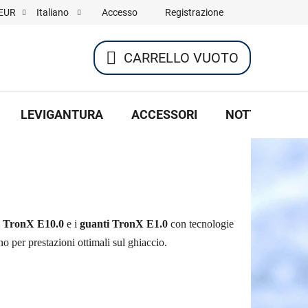
Accesso
Registrazione
EUR
Italiano
CARRELLO VUOTO
CARRELLO
DELLA
LEVIGANTURA
ACCESSORI
NOTTE DI HOC
SPESA
i TronX E10.0
e i
guanti TronX E1.0
con tecnologie
no per prestazioni ottimali sul ghiaccio.