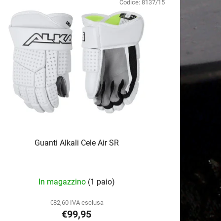
Codice:
8137/15
e
n
t
o
d
e
i
p
r
o
d
Guanti Alkali Cele Air SR
o
t
t
In magazzino
(1 paio)
i
€82,60 IVA esclusa
€99,95