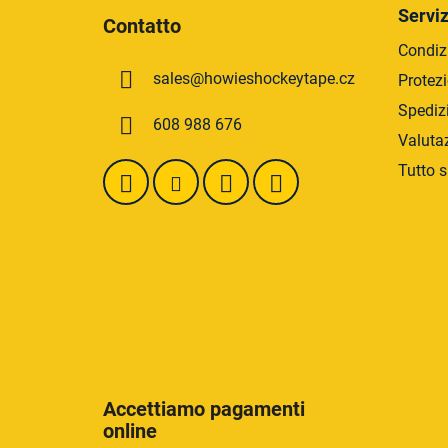
i
Serviz
Contatto
è
Condizi
d
sales
@
howieshockeytape.cz
Protezi
i
p
Spediz
608 988 676
a
Valuta
g
Tutto s
i
n
a
Accettiamo pagamenti
online