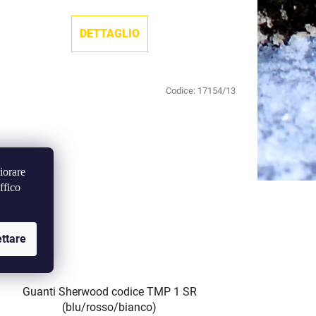
DETTAGLIO
Codice:
17154/13
iorare
ffico
ttare
Guanti Sherwood codice TMP 1 SR
(blu/rosso/bianco)