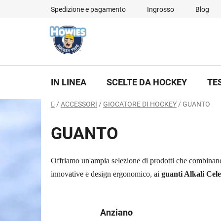
Vai
Spedizione e pagamento
Ingrosso
Blog
al
contenuto
IN LINEA
SCELTE DA HOCKEY
TE
Casa
/
ACCESSORI
/
GIOCATORE DI HOCKEY
/
GUANTO
GUANTO
Offriamo un'ampia selezione di prodotti che combina
innovative e design ergonomico, ai
guanti Alkali Cele
Anziano