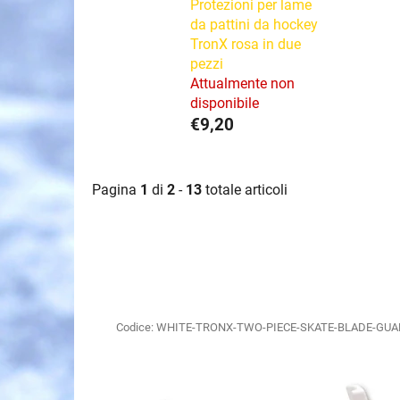
Protezioni per lame
da pattini da hockey
TronX rosa in due
pezzi
Attualmente non
disponibile
€9,20
Pagina
1
di
2
-
13
totale articoli
E
l
Codice:
WHITE-TRONX-TWO-PIECE-SKATE-BLADE-GU
e
n