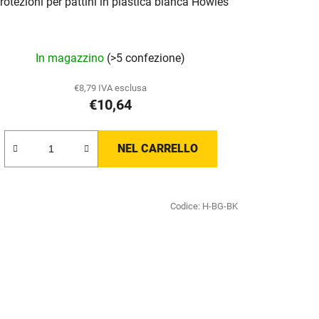
rotezioni per pattini in plastica bianca Howies
In magazzino
(>5 confezione)
€8,79 IVA esclusa
€10,64
NEL CARRELLO
Codice:
H-BG-BK