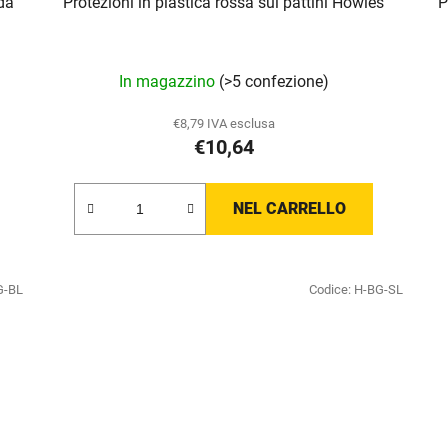
 da
Protezioni in plastica rossa sui pattini Howies
P
In magazzino
(>5 confezione)
€8,79 IVA esclusa
€10,64
NEL CARRELLO
G-BL
Codice:
H-BG-SL