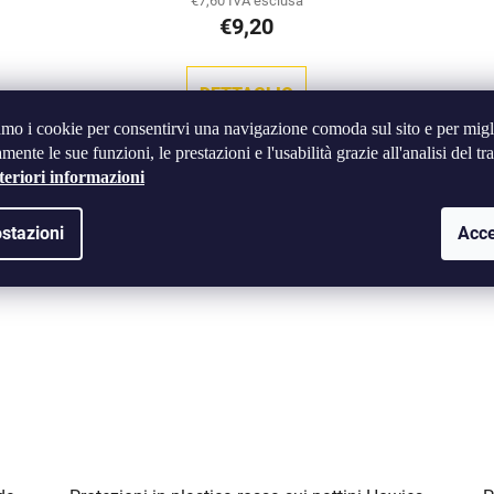
€7,60 IVA esclusa
€9,20
DETTAGLIO
amo i cookie per consentirvi una navigazione comoda sul sito e per migl
mente le sue funzioni, le prestazioni e l'usabilità grazie all'analisi del tra
teriori informazioni
RONX
Codice:
H-BG-RD
stazioni
Acce