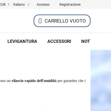
Accesso
Registrazione
EUR
Italiano
CARRELLO VUOTO
CARRELLO
DELLA
LEVIGANTURA
ACCESSORI
NOTTE DI HOC
SPESA
scono un
rilascio rapido dell'umidità
per garantire che i