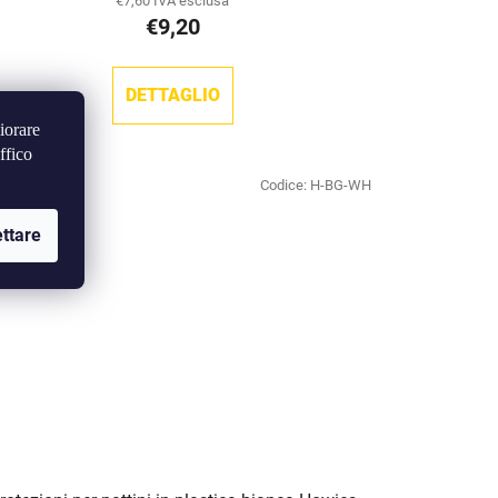
€7,60 IVA esclusa
€9,20
DETTAGLIO
iorare
ffico
Codice:
H-BG-WH
ttare