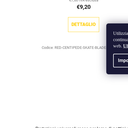
€7,60 IVA esclusa
€9,20
DETTAGLIO
Utilizzi
continua
web.
Ul
Codice:
RED-CENTIPEDE-SKATE-BLADE-GUARDS-T
Impo