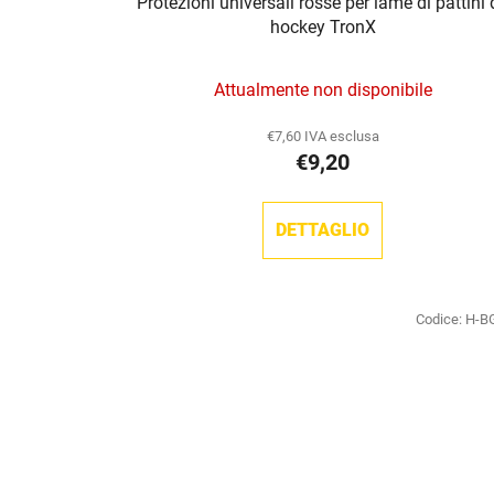
Protezioni universali rosse per lame di pattini
hockey TronX
Attualmente non disponibile
€7,60 IVA esclusa
€9,20
DETTAGLIO
Codice:
H-B