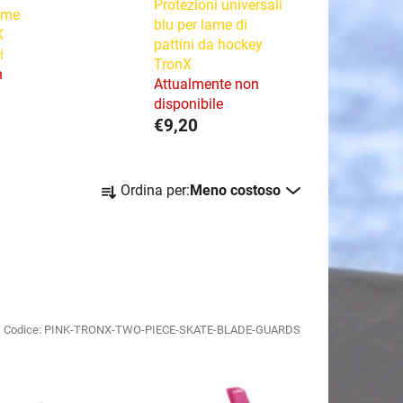
Protezioni universali
lame
blu per lame di
X
pattini da hockey
i
TronX
n
Attualmente non
disponibile
€9,20
O
Ordina per:
Meno costoso
r
d
i
n
a
m
Codice:
PINK-TRONX-TWO-PIECE-SKATE-BLADE-GUARDS
e
n
t