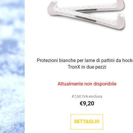
c
o
d
e
i
p
r
o
Protezioni bianche per lame di pattini da hock
d
TronX in due pezzi
o
t
Attualmente non disponibile
t
i
€7,60 IVA esclusa
€9,20
DETTAGLIO