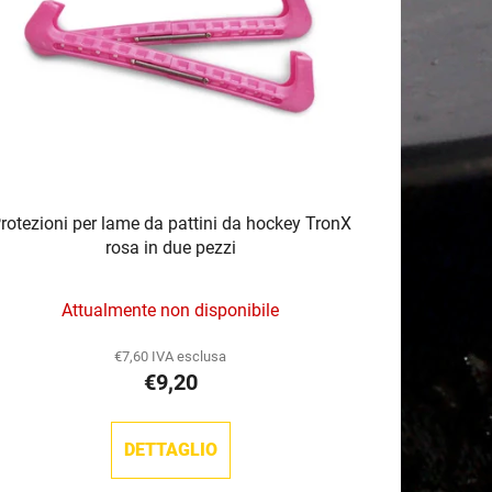
o
d
e
i
p
r
o
d
rotezioni per lame da pattini da hockey TronX
o
rosa in due pezzi
t
t
Attualmente non disponibile
i
€7,60 IVA esclusa
€9,20
DETTAGLIO