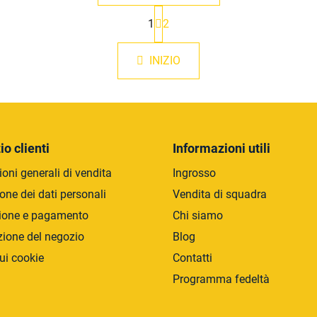
P
1
2
a
C
g
o
i
n
INIZIO
n
t
a
r
z
i
o
o
l
n
l
e
io clienti
Informazioni utili
i
d
oni generali di vendita
Ingrosso
e
one dei dati personali
Vendita di squadra
l
ione e pagamento
Chi siamo
l
'
zione del negozio
Blog
e
ui cookie
Contatti
l
e
Programma fedeltà
n
c