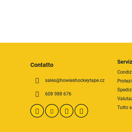
P
i
Serviz
Contatto
è
Condizi
d
sales
@
howieshockeytape.cz
Protezi
i
p
Spediz
608 988 676
a
Valuta
g
Tutto s
i
n
a