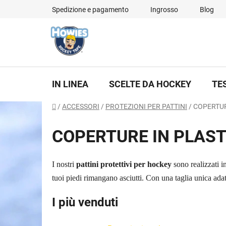
Vai
Spedizione e pagamento
Ingrosso
Blog
al
contenuto
IN LINEA
SCELTE DA HOCKEY
TE
Casa
/
ACCESSORI
/
PROTEZIONI PER PATTINI
/
COPERTUR
COPERTURE IN PLAST
I nostri
pattini protettivi per hockey
sono realizzati i
tuoi piedi rimangano asciutti. Con una taglia unica adatta
I più venduti