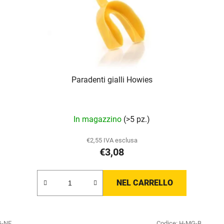
Paradenti gialli Howies
La
In magazzino
(>5 pz.)
valutazione
media
€2,55 IVA esclusa
€3,08
del
prodotto
è
NEL CARRELLO
5,0
su
5
G-NE
Codice:
H-MG-B