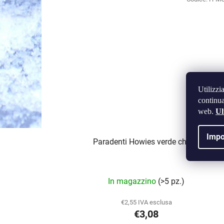
Utilizzi
continua
web.
Ul
Impo
Paradenti Howies verde chiaro
In magazzino
(>5 pz.)
€2,55 IVA esclusa
€3,08