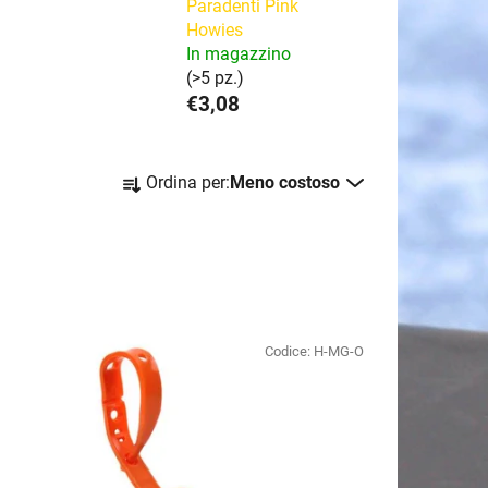
Paradenti Pink
Howies
In magazzino
(>5 pz.)
€3,08
O
Ordina per:
Meno costoso
r
d
i
n
a
m
Codice:
H-MG-O
e
n
t
o
d