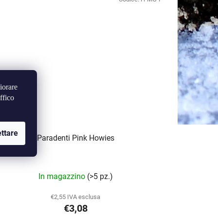
iorare
ffico
ttare
Paradenti Pink Howies
In magazzino
(>5 pz.)
€2,55 IVA esclusa
€3,08