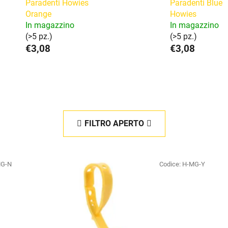
Paradenti Howies
Paradenti Blue
Orange
Howies
In magazzino
In magazzino
(>5 pz.)
(>5 pz.)
€3,08
€3,08
FILTRO APERTO
MG-N
Codice:
H-MG-Y