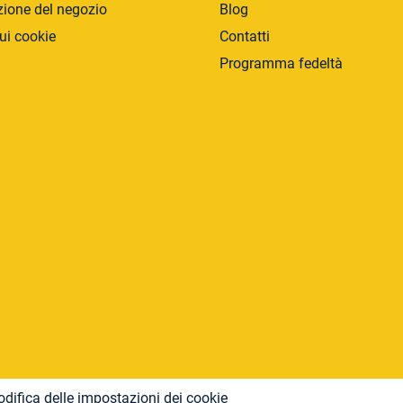
zione del negozio
Blog
e
l
ui cookie
Contatti
l
Programma fedeltà
'
e
l
e
n
c
o
difica delle impostazioni dei cookie