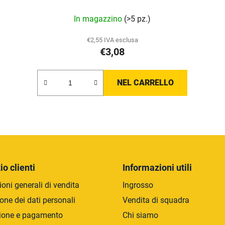
In magazzino
(>5 pz.)
€2,55 IVA esclusa
€3,08
NEL CARRELLO
C
o
n
t
r
io clienti
Informazioni utili
o
oni generali di vendita
Ingrosso
l
l
one dei dati personali
Vendita di squadra
i
ione e pagamento
Chi siamo
d