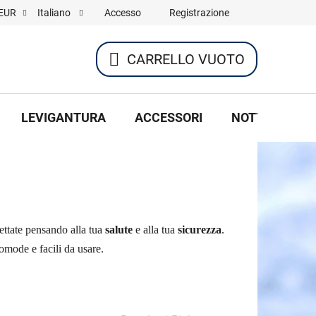
Accesso
Registrazione
EUR
Italiano
CARRELLO VUOTO
CARRELLO
DELLA
LEVIGANTURA
ACCESSORI
NOTTE DI HOC
SPESA
ettate pensando alla tua
salute
e alla tua
sicurezza
.
omode e facili da usare.