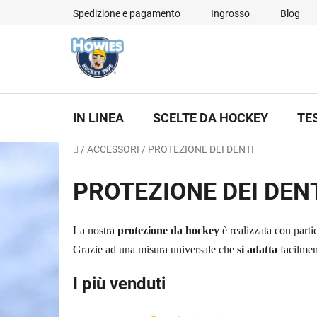
Vai
Spedizione e pagamento
Ingrosso
Blog
al
contenuto
IN LINEA
SCELTE DA HOCKEY
TE
Casa
/
ACCESSORI
/
PROTEZIONE DEI DENTI
PROTEZIONE DEI DEN
La nostra
protezione da hockey
è realizzata con parti
Grazie ad una misura universale che
si adatta
facilment
I più venduti