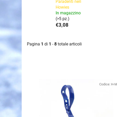
Paradenti neri
Howies
In magazzino
(>5 pz.)
€3,08
Pagina
1
di
1
-
8
totale articoli
E
l
Codice:
H-
e
n
c
o