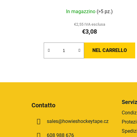
In magazzino
(>5 pz.)
€2,55 IVA esclusa
€3,08
NEL CARRELLO
P
i
Serviz
Contatto
è
Condizi
d
sales
@
howieshockeytape.cz
Protezi
i
p
Spediz
608 988 676