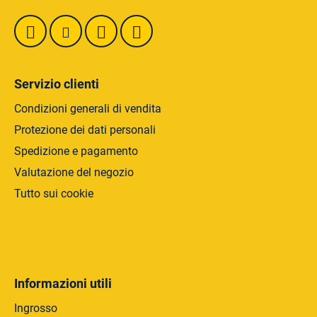
a
e
g
l
i
l
n
'
a
e
Servizio clienti
l
e
Condizioni generali di vendita
n
Protezione dei dati personali
c
Spedizione e pagamento
o
Valutazione del negozio
Tutto sui cookie
Informazioni utili
Ingrosso