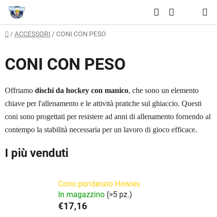
Vai
Ricerca
al
CARRELLO
contenuto
Casa
/
ACCESSORI
/
CONI CON PESO
DELLA
SPESA
CONI CON PESO
Offriamo
dischi da hockey con manico
, che sono un elemento
chiave per l'allenamento e le attività pratiche sul ghiaccio. Questi
coni sono progettati per resistere ad anni di allenamento fornendo al
contempo la stabilità necessaria per un lavoro di gioco efficace.
I più venduti
Cono ponderato Howies
In magazzino
(>5 pz.)
€17,16