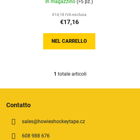
In magazzino
(>5 pz.)
r
o
valutazione
o
d
media
€14,18 IVA esclusa
d
o
€17,16
del
o
t
prodotto
t
t
è
NEL CARRELLO
t
i
5,0
i
su
5
stelle.
1
totale articoli
C
o
n
P
t
i
r
Contatto
è
o
d
l
sales
@
howieshockeytape.cz
i
l
i
p
608 988 676
d