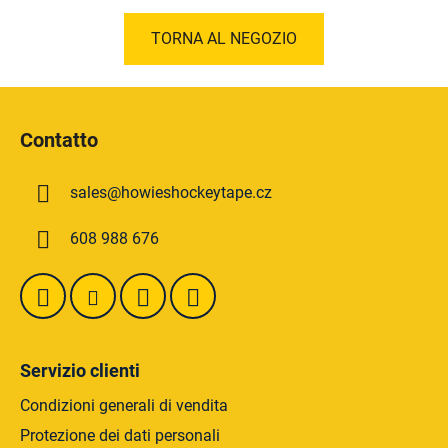
TORNA AL NEGOZIO
P
i
Contatto
è
d
sales
@
howieshockeytape.cz
i
p
608 988 676
a
g
i
n
a
Servizio clienti
Condizioni generali di vendita
Protezione dei dati personali