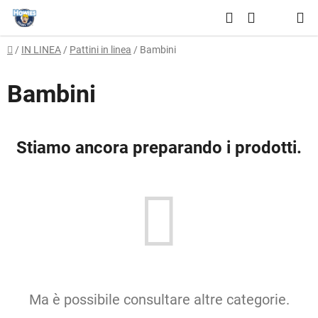
Vai
Ricerca
al
CARRELLO
contenuto
Casa
/
IN LINEA
/
Pattini in linea
/
Bambini
DELLA
SPESA
Bambini
Stiamo ancora preparando i prodotti.
Ma è possibile consultare altre categorie.