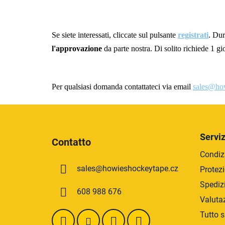
Se siete interessati, cliccate sul pulsante
registrati
. Dur
l'approvazione
da parte nostra. Di solito richiede 1 gi
Per qualsiasi domanda contattateci via email
sales@ho
P
i
Serviz
Contatto
è
Condizi
d
sales
@
howieshockeytape.cz
Protezi
i
p
Spediz
608 988 676
a
Valuta
g
Tutto s