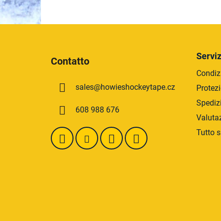
5
stelle.
P
i
Serviz
Contatto
è
Condizi
d
sales
@
howieshockeytape.cz
Protezi
i
p
Spediz
608 988 676
a
Valuta
g
Tutto s
i
n
a