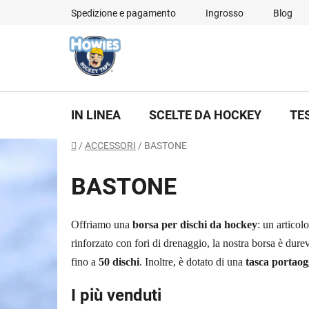
Vai
Spedizione e pagamento
Ingrosso
Blog
al
contenuto
IN LINEA
SCELTE DA HOCKEY
TE
Casa
/
ACCESSORI
/
BASTONE
BASTONE
Offriamo una
borsa per dischi da hockey
: un articol
rinforzato con fori di drenaggio, la nostra borsa è durev
fino a
50 dischi
. Inoltre, è dotato di una
tasca portaog
I più venduti