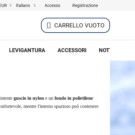
Accesso
Registrazione
EUR
Italiano
CARRELLO VUOTO
CARRELLO
DELLA
LEVIGANTURA
ACCESSORI
NOTTE DI HOC
SPESA
sistente
guscio in nylon
e un
fondo in polietilene
confortevole, mentre l'interno spazioso può contenere