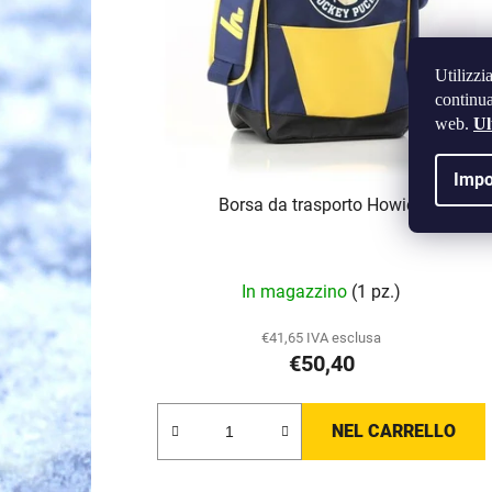
o
d
e
Utilizzi
i
continua
p
web.
Ul
r
Impo
o
Borsa da trasporto Howies
d
o
t
La
In magazzino
(1 pz.)
t
valutazione
i
media
€41,65 IVA esclusa
€50,40
del
prodotto
è
NEL CARRELLO
5,0
su