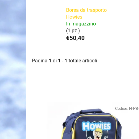
Borsa da trasporto
Howies
In magazzino
(1 pz.)
€50,40
Pagina
1
di
1
-
1
totale articoli
E
l
Codice:
H-PB
e
n
c