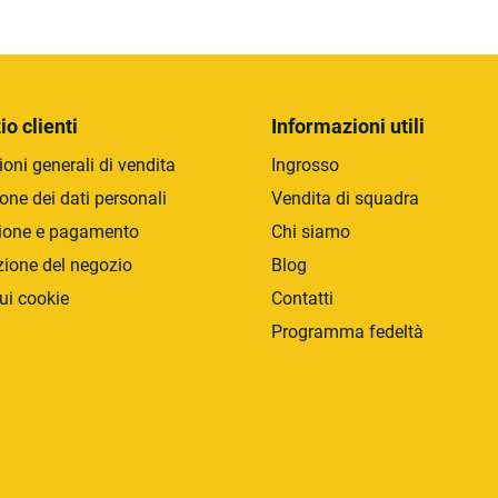
C
o
n
t
r
io clienti
Informazioni utili
o
oni generali di vendita
Ingrosso
l
l
one dei dati personali
Vendita di squadra
i
ione e pagamento
Chi siamo
d
zione del negozio
Blog
e
l
ui cookie
Contatti
l
Programma fedeltà
'
e
l
e
n
c
o