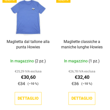
VENDITA
VENDITA
Maglietta dal tallone alla
Magliette classiche a
punta Howies
maniche lunghe Howies
La
La
In magazzino
(2 pz.)
In magazzino
(1 pz.)
valutazione
valutazione
media
media
€25,29 IVA esclusa
€26,78 IVA esclusa
€30,60
€32,40
del
del
€34
prodotto
€36
prodotto
(–10 %)
(–10 %)
è
è
5,0
5,0
DETTAGLIO
DETTAGLIO
su
su
5
5