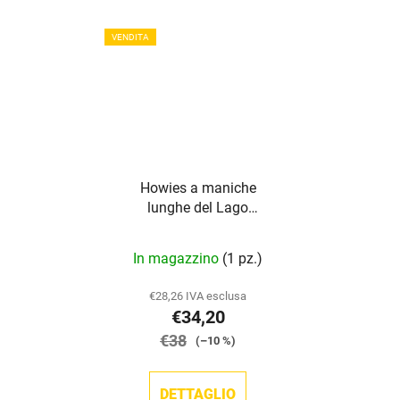
stelle.
stelle.
VENDITA
Howies a maniche
lunghe del Lago
Superiore
La
In magazzino
(1 pz.)
valutazione
media
€28,26 IVA esclusa
€34,20
del
€38
prodotto
(–10 %)
è
5,0
DETTAGLIO