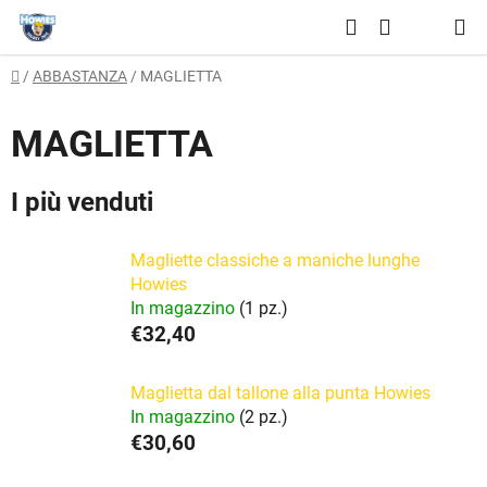
Vai
Ricerca
al
CARRELLO
contenuto
Casa
/
ABBASTANZA
/
MAGLIETTA
DELLA
SPESA
MAGLIETTA
I più venduti
Magliette classiche a maniche lunghe
Howies
In magazzino
(1 pz.)
€32,40
Maglietta dal tallone alla punta Howies
In magazzino
(2 pz.)
€30,60