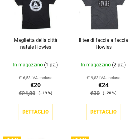
e
n
n
t
c
o
o
d
d
e
Maglietta della città
Il tee di faccia a faccia
e
i
natale Howies
Howies
i
p
p
r
In magazzino
(1 pz.)
In magazzino
(2 pz.)
r
o
o
d
€16,53 IVA esclusa
€19,83 IVA esclusa
d
o
€20
€24
o
t
€24,80
€30
(–19 %)
(–20 %)
t
t
t
i
DETTAGLIO
DETTAGLIO
i