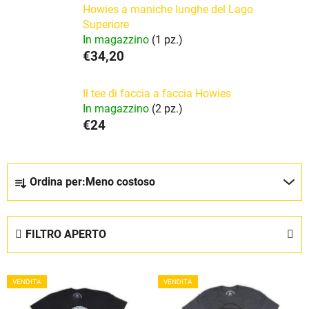
Howies a maniche lunghe del Lago
Superiore
In magazzino
(1 pz.)
€34,20
Il tee di faccia a faccia Howies
In magazzino
(2 pz.)
€24
O
Ordina per:
Meno costoso
r
d
i
FILTRO APERTO
n
a
E
m
VENDITA
VENDITA
l
e