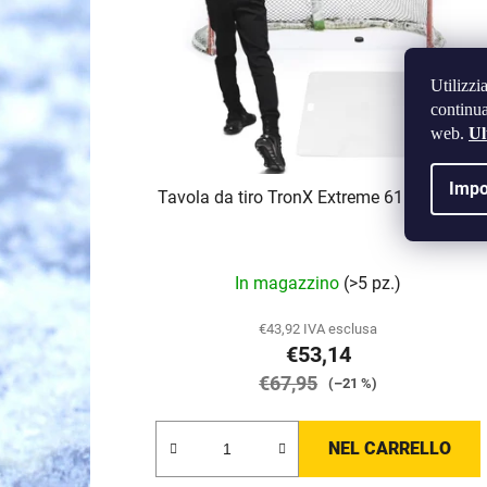
o
d
e
Utilizzi
i
continua
p
web.
Ul
r
o
Impo
Tavola da tiro TronX Extreme 61 x 121 cm
d
o
t
La
In magazzino
(>5 pz.)
t
valutazione
i
media
€43,92 IVA esclusa
€53,14
del
€67,95
prodotto
(–21 %)
è
5,0
NEL CARRELLO
su