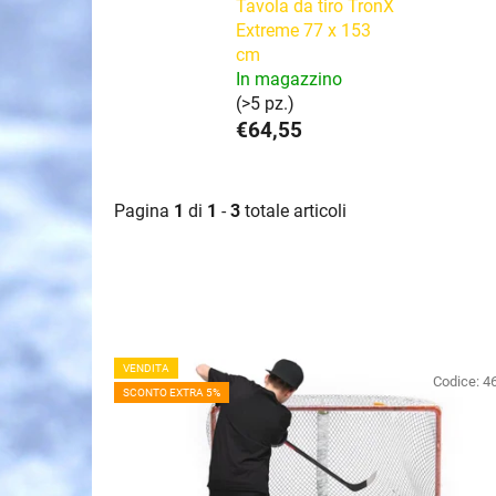
Tavola da tiro TronX
Extreme 77 x 153
cm
In magazzino
(>5 pz.)
€64,55
Pagina
1
di
1
-
3
totale articoli
E
VENDITA
l
Codice:
4
SCONTO EXTRA 5%
e
n
c