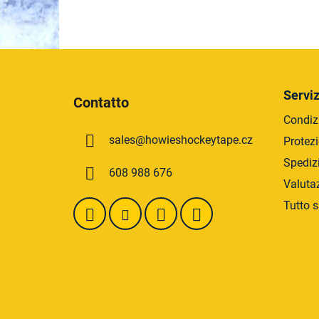
5
stelle.
P
i
Serviz
Contatto
è
Condizi
d
sales
@
howieshockeytape.cz
Protezi
i
p
Spediz
608 988 676
a
Valuta
g
Tutto s
i
n
a