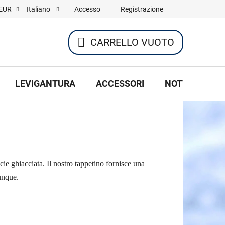
Accesso
Registrazione
EUR
Italiano
CARRELLO VUOTO
CARRELLO
DELLA
LEVIGANTURA
ACCESSORI
NOTTE DI HOC
SPESA
icie ghiacciata. Il nostro tappetino fornisce una
vunque.