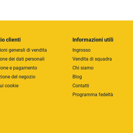
5
stelle.
C
o
n
t
r
io clienti
Informazioni utili
o
oni generali di vendita
Ingrosso
l
l
one dei dati personali
Vendita di squadra
i
ione e pagamento
Chi siamo
d
zione del negozio
Blog
e
l
ui cookie
Contatti
l
Programma fedeltà
'
e
l
e
n
c