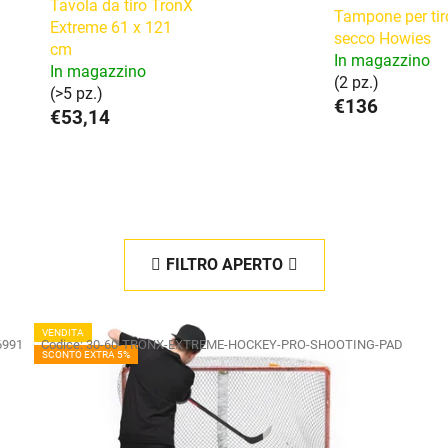
Tavola da tiro TronX
Tampone per tir
Extreme 61 x 121
secco Howies
cm
In magazzino
In magazzino
(2 pz.)
(>5 pz.)
€136
€53,14
FILTRO APERTO
VENDITA
6991
Codice:
30-60-TRONX-EXTREME-HOCKEY-PRO-SHOOTING-PAD
SCONTO EXTRA 5%