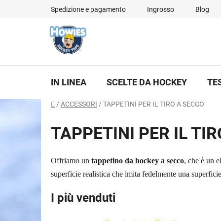
Vai
Spedizione e pagamento
Ingrosso
Blog
al
contenuto
IN LINEA
SCELTE DA HOCKEY
TE
Casa
/
ACCESSORI
/
TAPPETINI PER IL TIRO A SECCO
TAPPETINI PER IL TI
Offriamo un
tappetino da hockey a secco
, che è un e
superficie realistica che imita fedelmente una superficie
I più venduti