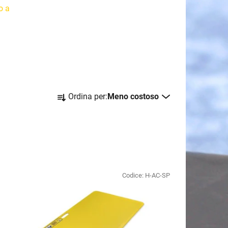
o a
O
Ordina per:
Meno costoso
r
d
i
n
a
m
Codice:
H-AC-SP
e
n
t
o