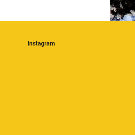
5
stelle.
Instagram