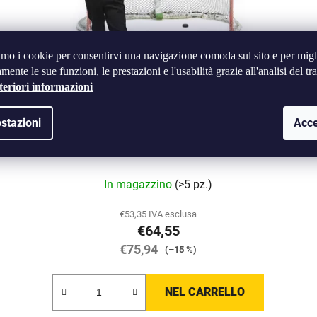
amo i cookie per consentirvi una navigazione comoda sul sito e per migl
mente le sue funzioni, le prestazioni e l'usabilità grazie all'analisi del tra
teriori informazioni
stazioni
Acce
Tavola da tiro TronX Extreme 77 x 153 cm
La
In magazzino
(>5 pz.)
valutazione
media
€53,35 IVA esclusa
€64,55
del
€75,94
prodotto
(–15 %)
è
5,0
NEL CARRELLO
su