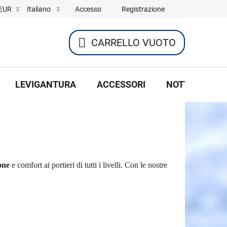
Accesso
Registrazione
EUR
Italiano
CARRELLO VUOTO
CARRELLO
DELLA
LEVIGANTURA
ACCESSORI
NOTTE DI HOC
SPESA
one
e comfort ai portieri di tutti i livelli. Con le nostre