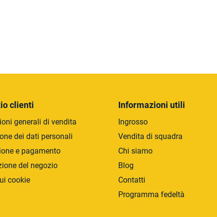
C
o
n
t
r
io clienti
Informazioni utili
o
oni generali di vendita
Ingrosso
l
l
one dei dati personali
Vendita di squadra
i
ione e pagamento
Chi siamo
d
zione del negozio
Blog
e
l
ui cookie
Contatti
l
Programma fedeltà
'
e