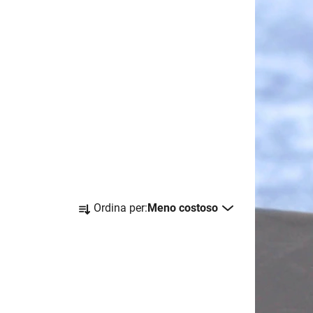
O
Ordina per:
Meno costoso
r
d
i
n
a
m