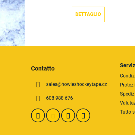
DETTAGLIO
P
i
Serviz
Contatto
è
Condizi
d
sales
@
howieshockeytape.cz
Protezi
i
p
Spediz
608 988 676
a
Valuta
g
Tutto s
i
n
a