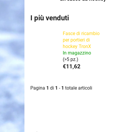
I più venduti
Fasce di ricambio
per portieri di
hockey TronX
In magazzino
(>5 pz.)
€11,62
Pagina
1
di
1
-
1
totale articoli
E