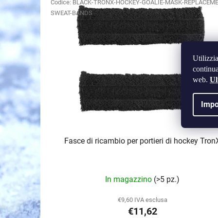
l
Codice:
BLACK-TRONX-HOCKEY-GOALIE-MASK-REPLACEME
SWEAT-BANDS
e
n
c
o
Utilizzi
d
continua
e
web.
Ul
i
Impo
p
r
o
Fasce di ricambio per portieri di hockey Tron
d
o
t
In magazzino
(>5 pz.)
t
i
€9,60 IVA esclusa
€11,62