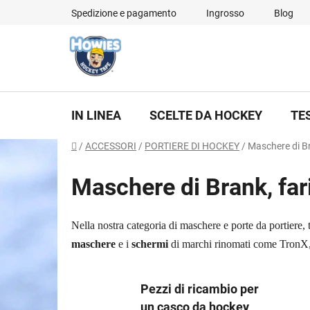
Vai
Spedizione e pagamento
Ingrosso
Blog
al
contenuto
IN LINEA
SCELTE DA HOCKEY
TE
Casa
/
ACCESSORI
/
PORTIERE DI HOCKEY
/
Maschere di Br
Maschere di Brank, far
Nella nostra categoria di maschere e porte da portiere,
maschere
e i
schermi
di marchi rinomati come TronX, 
Pezzi di ricambio per
un casco da hockey