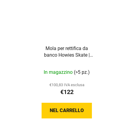
Mola per rettifica da
banco Howies Skate |
15,2 cm
In magazzino
(>5 pz.)
€100,83 IVA esclusa
€122
NEL CARRELLO