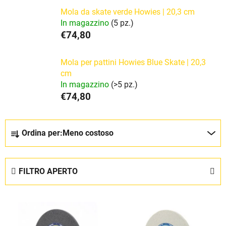
Mola da skate verde Howies | 20,3 cm
In magazzino
(5 pz.)
€74,80
Mola per pattini Howies Blue Skate | 20,3
cm
In magazzino
(>5 pz.)
€74,80
O
Ordina per:
Meno costoso
r
d
i
FILTRO APERTO
n
a
E
m
l
e