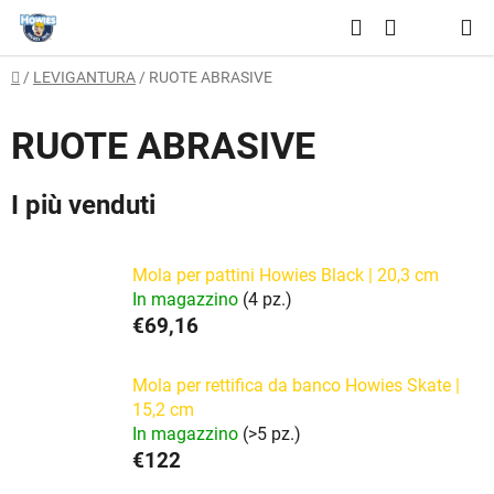
Vai
Ricerca
al
CARRELLO
contenuto
Casa
/
LEVIGANTURA
/
RUOTE ABRASIVE
DELLA
SPESA
RUOTE ABRASIVE
I più venduti
Mola per pattini Howies Black | 20,3 cm
In magazzino
(4 pz.)
€69,16
Mola per rettifica da banco Howies Skate |
15,2 cm
In magazzino
(>5 pz.)
€122