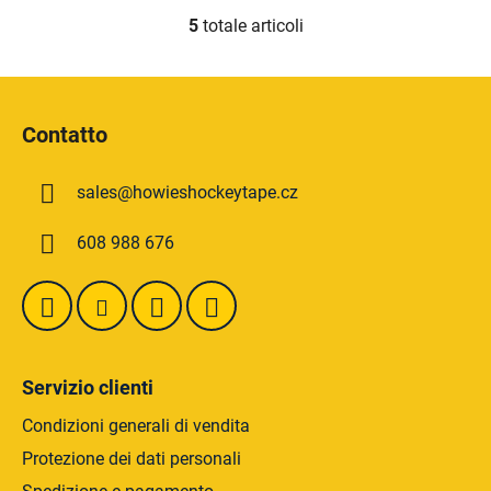
5
totale articoli
C
o
n
P
t
i
r
Contatto
è
o
d
l
sales
@
howieshockeytape.cz
i
l
i
p
608 988 676
d
a
e
g
l
i
l
n
'
a
e
Servizio clienti
l
e
Condizioni generali di vendita
n
Protezione dei dati personali
c