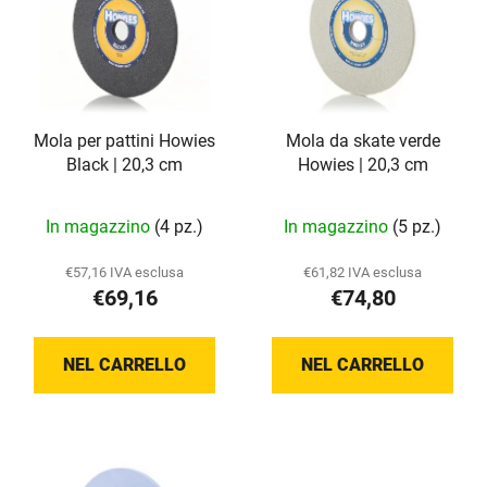
e
n
n
t
c
o
o
d
d
e
Mola per pattini Howies
Mola da skate verde
e
i
Black | 20,3 cm
Howies | 20,3 cm
i
p
p
r
In magazzino
(4 pz.)
In magazzino
(5 pz.)
r
o
o
d
€57,16 IVA esclusa
€61,82 IVA esclusa
d
o
€69,16
€74,80
o
t
t
t
NEL CARRELLO
NEL CARRELLO
t
i
i