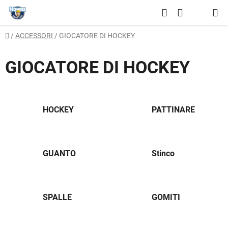
Vai
Ricerca
al
CARRELLO
contenuto
Casa
/
ACCESSORI
/
GIOCATORE DI HOCKEY
DELLA
SPESA
GIOCATORE DI HOCKEY
HOCKEY
PATTINARE
GUANTO
Stinco
SPALLE
GOMITI