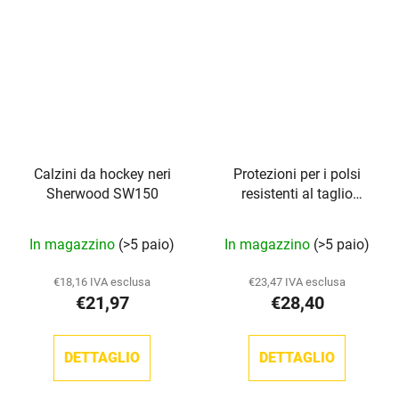
Calzini da hockey neri
Protezioni per i polsi
Sherwood SW150
resistenti al taglio
Howies
La
In magazzino
(>5 paio)
In magazzino
(>5 paio)
valutazione
media
€18,16 IVA esclusa
€23,47 IVA esclusa
€21,97
€28,40
del
prodotto
è
DETTAGLIO
DETTAGLIO
5,0
su