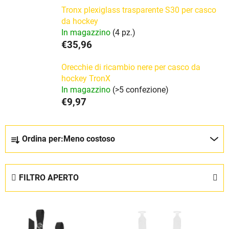
Tronx plexiglass trasparente S30 per casco
da hockey
In magazzino
(4 pz.)
€35,96
Orecchie di ricambio nere per casco da
hockey TronX
In magazzino
(>5 confezione)
€9,97
O
Ordina per:
Meno costoso
r
d
i
FILTRO APERTO
n
a
E
m
l
e