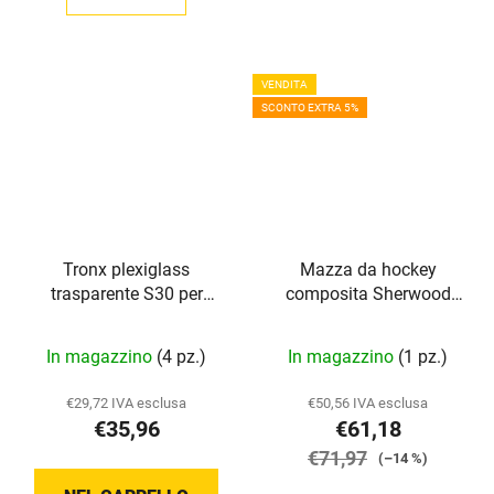
su
5
stelle.
VENDITA
SCONTO EXTRA 5%
Tronx plexiglass
Mazza da hockey
trasparente S30 per
composita Sherwood
casco da hockey
Code Rival Grip YTH
In magazzino
(4 pz.)
In magazzino
(1 pz.)
€29,72 IVA esclusa
€50,56 IVA esclusa
€35,96
€61,18
€71,97
(–14 %)