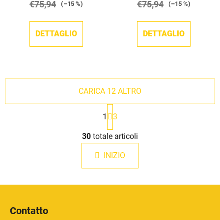
€75,94
€75,94
(–15 %)
(–15 %)
DETTAGLIO
DETTAGLIO
CARICA 12 ALTRO
P
1
3
a
g
C
i
30
totale articoli
o
n
n
a
INIZIO
t
z
r
i
o
o
P
l
n
i
e
l
Contatto
i
è