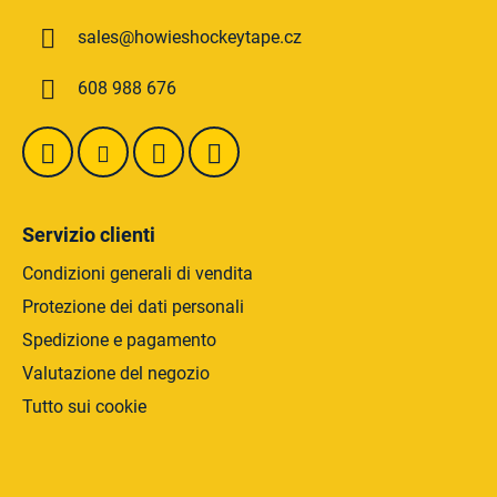
d
d
e
sales
@
howieshockeytape.cz
i
l
p
l
608 988 676
a
'
g
e
l
i
e
n
n
a
c
Servizio clienti
o
Condizioni generali di vendita
Protezione dei dati personali
Spedizione e pagamento
Valutazione del negozio
Tutto sui cookie