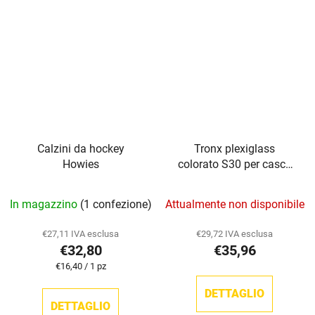
5
stelle.
Calzini da hockey
Tronx plexiglass
Howies
colorato S30 per casco
da hockey
La
In magazzino
(1 confezione)
Attualmente non disponibile
valutazione
media
€27,11 IVA esclusa
€29,72 IVA esclusa
€32,80
€35,96
del
Prezzo
€16,40 / 1 pz
prodotto
della
è
misura:
DETTAGLIO
DETTAGLIO
5,0