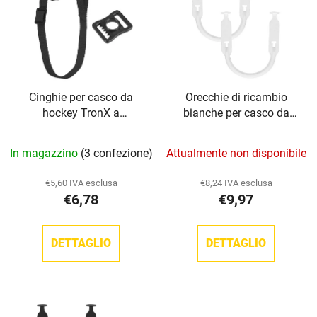
e
n
n
t
c
o
o
d
d
e
Cinghie per casco da
Orecchie di ricambio
e
i
hockey TronX a
bianche per casco da
i
p
fissaggio singolo
hockey TronX
p
r
In magazzino
(3 confezione)
Attualmente non disponibile
r
o
o
d
€5,60 IVA esclusa
€8,24 IVA esclusa
d
o
€6,78
€9,97
o
t
t
t
DETTAGLIO
DETTAGLIO
t
i
i