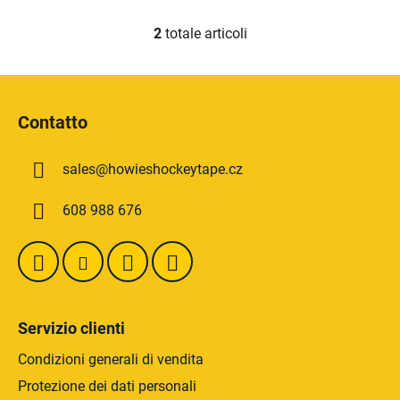
2
totale articoli
C
o
n
P
t
i
r
Contatto
è
o
d
l
sales
@
howieshockeytape.cz
i
l
i
p
608 988 676
d
a
e
g
l
i
l
n
'
a
e
Servizio clienti
l
e
Condizioni generali di vendita
n
Protezione dei dati personali
c