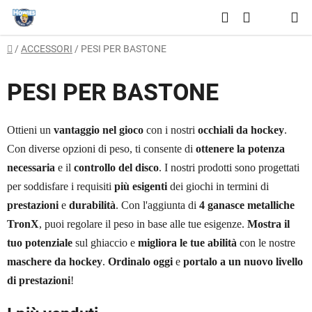
Vai
Ricerca
al
CARRELLO
contenuto
Casa
/
ACCESSORI
/
PESI PER BASTONE
DELLA
SPESA
PESI PER BASTONE
Ottieni un
vantaggio nel gioco
con i nostri
occhiali da hockey
.
Con diverse opzioni di peso, ti consente di
ottenere la potenza
necessaria
e il
controllo del disco
. I nostri prodotti sono progettati
per soddisfare i requisiti
più esigenti
dei giochi in termini di
prestazioni
e
durabilità
. Con l'aggiunta di
4 ganasce metalliche
TronX
, puoi regolare il peso in base alle tue esigenze.
Mostra il
tuo potenziale
sul ghiaccio e
migliora le tue abilità
con le nostre
maschere da hockey
.
Ordinalo oggi
e
portalo a un nuovo livello
di prestazioni
!