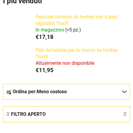
I più venduti
Peso per bastone da hockey con 4 pesi
regolabili TronX
In magazzino
(>5 pz.)
€17,18
Pesi da hockey per la mazza da hockey
TronX
Attualmente non disponibile
€11,95
O
Ordina per:
Meno costoso
r
d
i
FILTRO APERTO
n
a
E