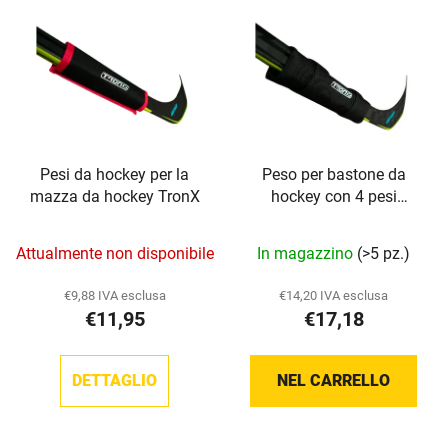
m
l
e
e
n
n
t
c
o
o
d
d
e
Pesi da hockey per la
Peso per bastone da
e
i
mazza da hockey TronX
hockey con 4 pesi
i
p
regolabili TronX
p
r
Attualmente non disponibile
In magazzino
(>5 pz.)
r
o
o
d
€9,88 IVA esclusa
€14,20 IVA esclusa
d
o
€11,95
€17,18
o
t
t
t
DETTAGLIO
NEL CARRELLO
t
i
i