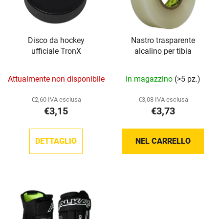
c
e
o
n
d
t
Disco da hockey
Nastro trasparente
e
o
ufficiale TronX
alcalino per tibia
i
d
p
e
Attualmente non disponibile
In magazzino
(>5 pz.)
r
i
o
p
€2,60 IVA esclusa
€3,08 IVA esclusa
d
r
€3,15
€3,73
o
o
t
d
DETTAGLIO
NEL CARRELLO
t
o
i
t
t
i