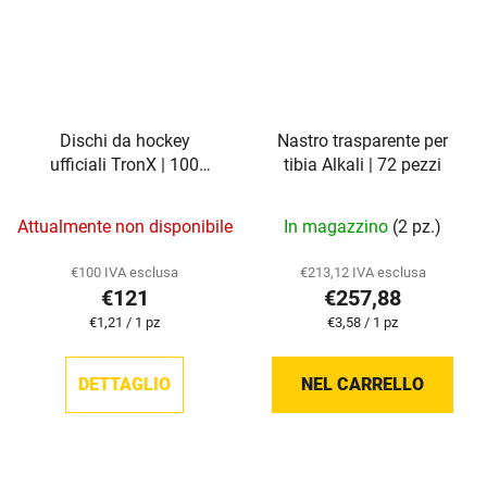
Dischi da hockey
Nastro trasparente per
ufficiali TronX | 100
tibia Alkali | 72 pezzi
dischi
Attualmente non disponibile
In magazzino
(2 pz.)
€100 IVA esclusa
€213,12 IVA esclusa
€121
€257,88
Prezzo
Prezzo
€1,21 / 1 pz
€3,58 / 1 pz
della
della
misura:
misura:
DETTAGLIO
NEL CARRELLO