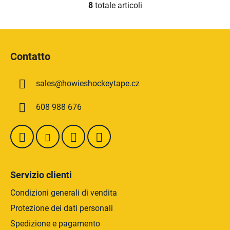
8
totale articoli
C
o
n
P
t
i
r
Contatto
è
o
d
l
sales
@
howieshockeytape.cz
i
l
i
p
608 988 676
d
a
e
g
l
i
l
n
'
a
e
Servizio clienti
l
e
Condizioni generali di vendita
n
Protezione dei dati personali
c
Spedizione e pagamento
o