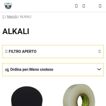
Vai
Ricerca
al
CARRELLO
contenuto
Casa
/
Marchi
/
ALKALI
DELLA
SPESA
ALKALI
FILTRO APERTO
O
Ordina per:
Meno costoso
r
d
E
i
l
n
e
a
n
m